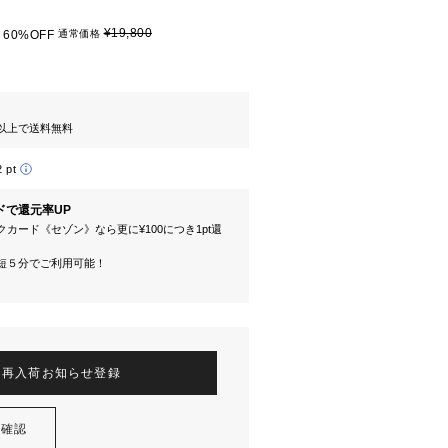
¥19,800
60%OFF
通常価格
円以上で送料無料
2 pt
ドで還元率UP
カード《セゾン》なら更に¥100につき1pt還
短５分でご利用可能！
再入荷お知らせ登録
を確認