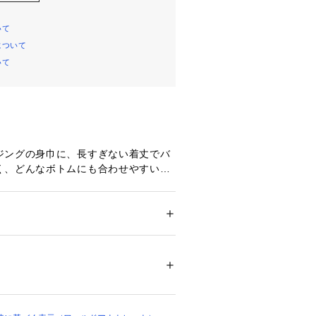
いて
について
いて
ジングの身巾に、長すぎない着丈でバ
く、どんなボトムにも合わせやすいボ
。
めのリブもポイントで、軽くブラウジ
スを出して着こなしていただくと抜け
。
ション
 ＞ 
トップス
 ＞ 
ニット・セーター
ク11％ カシミヤ8％
麗目にタイトスカート合わせや、カジ
ンツ合わせがおすすめ。
03116 
（モール）
を仕込んだレイヤードスタイルも楽し
ップ）