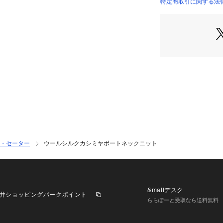
【素材感】
特定商取引に関する法
ウールとシルク、
ソフトな風合いで
の素材です。
手洗い可能となっ
■こちらの商品はU
ませんのでお問い
※照明の関係によ
合があります。ま
環境により、若干
ざいます。
・セーター
ウールシルクカシミヤボートネックニット
&mallデスク
井ショッピングパークポイント
ららぽーと受取なら送料無料