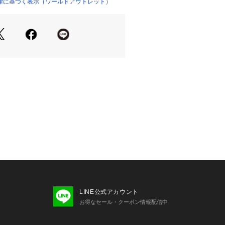
律に基づく表示（ワールドアウトレット）
カシミヤをミックスした素材。
紡毛糸ならではの暖かさや軽さが特徴
ています。
NTITLED店舗では取り扱いがござい
合わせはコールセンターまで。
り、実際よりも色味が違って見える場
た、パソコン・スマートフォンなどの
製品と画像のカラーが異なる場合もご
LINE公式アカウント
お得なセール・クーポン情報配信中