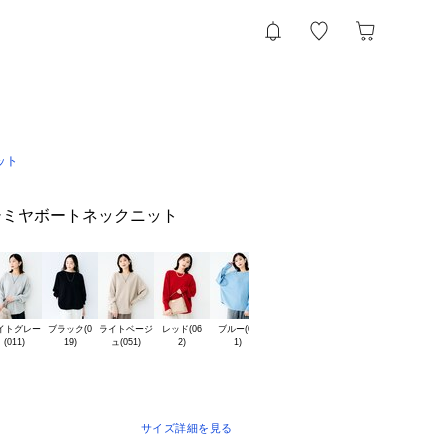
ット
）
シミヤボートネックニット
イトグレー

ブラック(0

ライトベージ

レッド(06

ブルー(09

サイズ詳細を見る