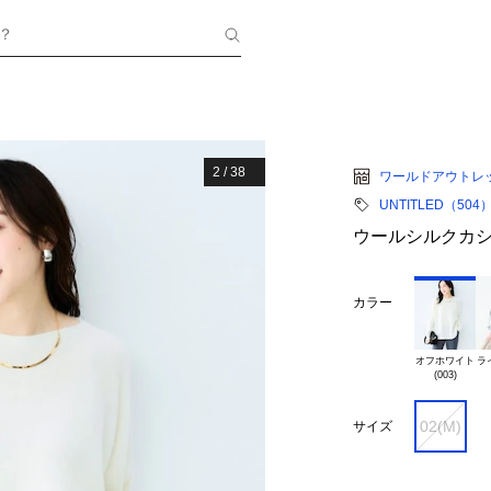
？
2
/
38
ワールドアウトレ
UNTITLED（504
ウールシルクカ
カラー
オフホワイト

ラ
02(M)
サイズ