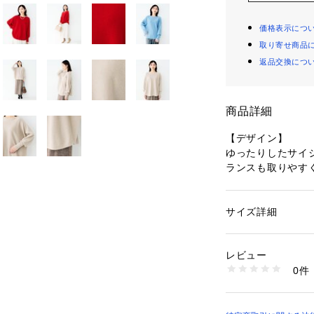
価格表示につ
取り寄せ商品
返品交換につ
商品詳細
【デザイン】
ゆったりしたサイ
ランスも取りやす
ートネックニット
袖口にきかせた長
ングしてニュアン
サイズ詳細
性別：
レディース
感を演出できます
カテゴリー：
ファッ
素材：羊毛81％ シル
スタイリングは綺
生産国：日本製
レビュー
ュアルなワイドパ
商品番号：
10960000
0件
インナーにシャツ
504-14550 （ショ
めます。