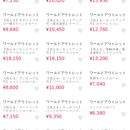
¥7,150
¥20,020
¥15,950
60%OFF
50%OFF
60%OFF
ワールドアウトレット
ワールドアウトレット
ワールドアウトレット
【洗える】モザイクフラ
【洗える／セットアップ
【洗える／セットアップ
ワー柄Aラインスカート
可／吸水速乾】テーパー
可】カラーレスジレ
ドパンツ
¥9,680
¥10,450
¥12,760
50%OFF
50%OFF
50%OFF
ワールドアウトレット
ワールドアウトレット
ワールドアウトレット
【洗える／セットアップ
【洗える／セットアップ
【洗える／接触冷感／吸
可】テーラードジャケッ
可】テーラードジャケッ
水速乾】リラクシーワイ
ト
ト
ドパンツ
¥18,150
¥18,150
¥13,200
50%OFF
50%OFF
60%OFF
ワールドアウトレット
ワールドアウトレット
ワールドアウトレット
【洗える／アンサンブル
【洗える／セットアップ
杢調タイトスカート
可】コットンクルーネッ
可】ベーシックテーパー
¥7,040
クカーディガン
ドパンツ
¥8,800
¥11,000
50%OFF
50%OFF
60%OFF
ワールドアウトレット
ワールドアウトレット
ワールドアウトレット
【洗える／スーツインナ
【洗える／スッキパー】
ツィードスカート
ー】サテンジョーゼット
バンドカラーシャツブラ
¥6,380
ブラウス
ウス
¥7,150
¥9,350
30%OFF
30%OFF
60%OFF