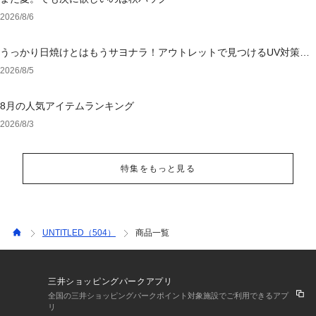
2026/8/6
うっかり日焼けとはもうサヨナラ！アウトレットで見つけるUV対策ウ
ェア
2026/8/5
8月の人気アイテムランキング
2026/8/3
特集をもっと見る
UNTITLED（504）
商品一覧
三井ショッピングパークアプリ
全国の三井ショッピングパークポイント対象施設でご利用できるアプ
リ