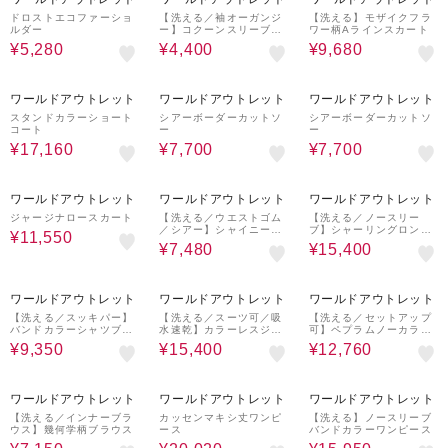
ドロストエコファーショ
【洗える／袖オーガンジ
【洗える】モザイクフラ
ルダー
ー】コクーンスリーブプ
ワー柄Aラインスカート
ルオーバー
¥5,280
¥4,400
¥9,680
60%OFF
30%OFF
30%OFF
ワールドアウトレット
ワールドアウトレット
ワールドアウトレット
スタンドカラーショート
シアーボーダーカットソ
シアーボーダーカットソ
コート
ー
ー
¥17,160
¥7,700
¥7,700
30%OFF
60%OFF
50%OFF
ワールドアウトレット
ワールドアウトレット
ワールドアウトレット
ジャージナロースカート
【洗える／ウエストゴム
【洗える／ノースリー
／シアー】シャイニープ
ブ】シャーリングロング
¥11,550
リーツスカート
ワンピース
¥7,480
¥15,400
50%OFF
50%OFF
60%OFF
ワールドアウトレット
ワールドアウトレット
ワールドアウトレット
【洗える／スッキパー】
【洗える／スーツ可／吸
【洗える／セットアップ
バンドカラーシャツブラ
水速乾】カラーレスジャ
可】ペプラムノーカラー
ウス
ケット
ジャケット
¥9,350
¥15,400
¥12,760
50%OFF
30%OFF
50%OFF
ワールドアウトレット
ワールドアウトレット
ワールドアウトレット
【洗える／インナーブラ
カッセンマキシ丈ワンピ
【洗える】ノースリーブ
ウス】幾何学柄ブラウス
ース
バンドカラーワンピース