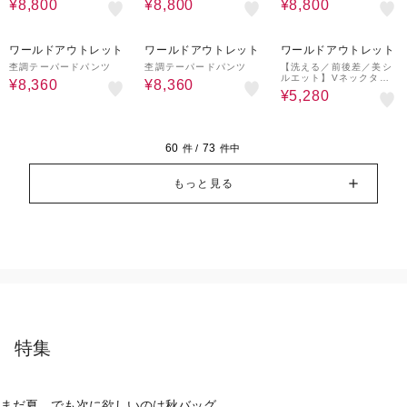
¥8,800
¥8,800
¥8,800
60%OFF
60%OFF
60%OFF
ワールドアウトレット
ワールドアウトレット
ワールドアウトレット
杢調テーパードパンツ
杢調テーパードパンツ
【洗える／前後差／美シ
ルエット】Vネックタッ
¥8,360
¥8,360
クプルオーバーニット
¥5,280
60
73
件 /
件中
もっと見る
特集
まだ夏。でも次に欲しいのは秋バッグ