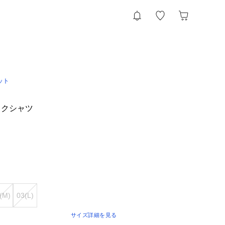
ット
）
ックシャツ
(M)
03(L)
サイズ詳細を見る