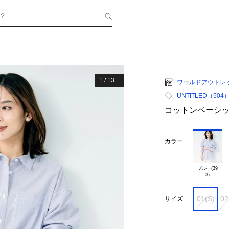
？
1
/
13
ワールドアウトレ
UNTITLED（504
コットンベーシ
カラー
ブルー(39

01(S)
02
サイズ