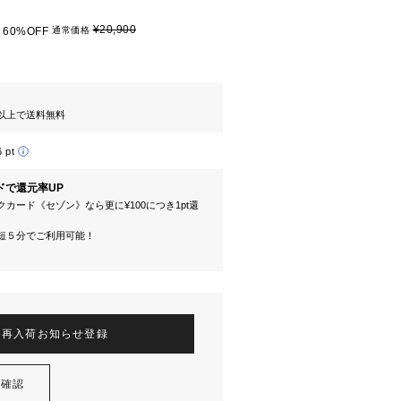
¥20,900
60%OFF
通常価格
円以上で送料無料
6 pt
ドで還元率UP
カード《セゾン》なら更に¥100につき1pt還
短５分でご利用可能！
再入荷お知らせ登録
を確認