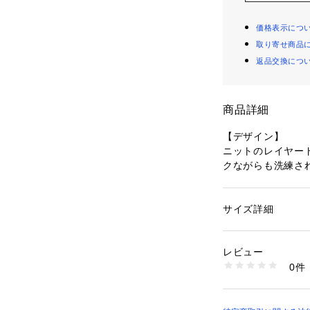
価格表示につ
取り寄せ商品
返品交換につ
商品詳細
【デザイン】
ニットのレイヤー
クながらも洗練さ
ほどよくゆったり
与えつつも上品な
シンプルなデザイ
サイズ詳細
性別：
レディース
着です。
カテゴリー：
ファッ
素材：コットン100
生産国：中国製
レビュー
【素材感】
商品番号：
10960000
0件
コットン100％
504-84500 （ショ
の素材です。