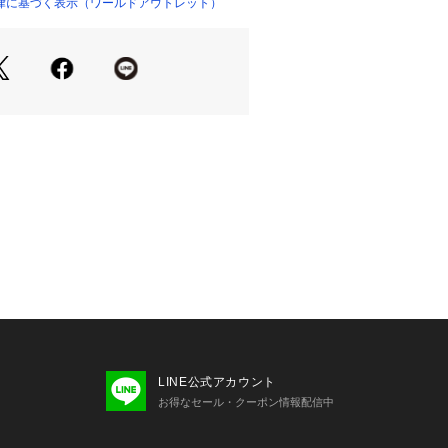
律に基づく表示（ワールドアウトレット）
×1
り、実際よりも色味が違って見える場
た、パソコン・スマートフォンなどの
製品と画像のカラーが異なる場合もご
LINE公式アカウント
お得なセール・クーポン情報配信中