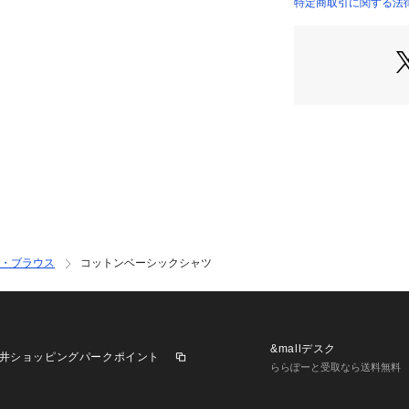
【仕様】
特定商取引に関する法
・ポケット数：胸元
※照明の関係によ
合があります。ま
環境により、若干
ざいます。
・ブラウス
コットンベーシックシャツ
&mallデスク
井ショッピングパークポイント
ららぽーと受取なら送料無料