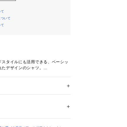
いて
について
いて
ドスタイルにも活用できる、ベーシッ
れたデザインのシャツ。
としたシルエットが、リラックス感を
印象を与えてくれるアイテムです。
ンなので、季節を問わず活躍するな一
ション
 ＞ 
トップス
 ＞ 
シャツ・ブラウス
％
03143 
（モール）
を使用した、上品なストライプ柄が特徴
ップ）