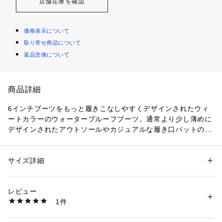
店舗在庫を確認
価格表示について
取り寄せ商品について
返品交換について
商品詳細
6インチブーツをもっと履きこなしやすくデザインされたウィ
ートカラーのウォータープルーフブーツ。通常より少し薄めに
デザインされたアウトソールやカジュアルな履き口パットのデ
ザイン、また丸みを減らしすっきりとしたシルエットは女性に
も気軽に履いていただけるようになっています。もちろん防水
機能はそのまま。アウトドアシーンから街履き、レインブーツ
サイズ詳細
性別：
レディース
として様々なシーンで重宝する一足です。
カテゴリー：
シューズ
 ＞ 
ブーツ
素材：ヌバックレザー
生産国：バングラデシュ
レビュー
商品番号：
1096200000010 
（モール）
1件
18168R （ショップ）