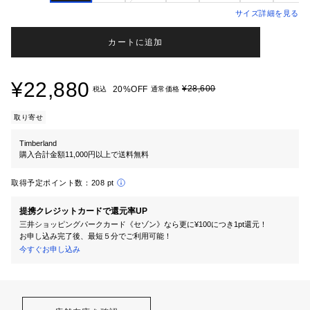
サイズ詳細を見る
カートに追加
¥22,880
¥28,600
20%OFF
税込
通常価格
取り寄せ
Timberland
購入合計金額11,000円以上で送料無料
取得予定ポイント数：
208 pt
提携クレジットカードで還元率UP
三井ショッピングパークカード《セゾン》なら更に¥100につき1pt還元！
お申し込み完了後、最短５分でご利用可能！
今すぐお申し込み