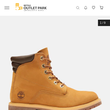
1
/
9