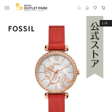
1
/
6