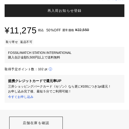
再入荷お知らせ登録
¥11,275
¥22,550
50%OFF
税込
通常価格
取り寄せ
返品不可
FOSSIL/WATCH STATION INTERNATIONAL
購入合計金額5,500円以上で送料無料
取得予定ポイント数：
102 pt
提携クレジットカードで還元率UP
三井ショッピングパークカード《セゾン》なら更に¥100につき1pt還元！
お申し込み完了後、最短５分でご利用可能！
今すぐお申し込み
店舗在庫を確認