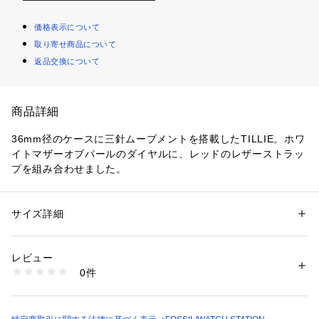
価格表示について
取り寄せ商品について
返品交換について
商品詳細
36mm径のケースに三針ムーブメントを搭載したTILLIE。ホワ
イトマザーオブパールのダイヤルに、レッドのレザーストラッ
プを組み合わせました。
防水：5ATM 保証：2年間
ケース径36mm、バンド幅14mm、ミネラルクリスタル、クォ
サイズ詳細
性別：
レディース
ーツムーブメント、三針アナログ表示、輸入品。
カテゴリー：
ファッション
 ＞ 
腕時計・アクセサリー
 ＞ 
腕時計
素材：ステンレススチール / レザー
ブランド名：FOSSIL, フォッシル
レビュー
コレクション名：TILLIE
商品番号：
1096400000025 
（モール）
0件
カテゴリー：時計（ウォッチ） 
BQ3922 （ショップ）
FOSSIL(フォッシル)について
Fossilは1984年に始まった、アメリカのウォッチとライフスタ