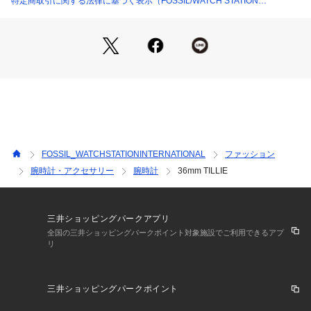
特定商取引に関する法律に基づく表示（FOSSIL/WATCH STATION
イルのブランドです。ヴィンテージクラシックデザインをルー
INTERNATIONAL）
ツに、古くから続くベストなものを現代にアップデートしなが
ら、ハイクオリティなウォッチ、バッグ、レザーグッズを生み
出しています。ポータビリティを備えた流線型デザインが特徴
のバッグ、フレッシュな色調と素材感を用いたウォッチ、タイ
ムレスなアクセサリーなど、旅心をくすぐる商品が揃います。
※ご覧のモニター環境、照明等により実際の商品と色味が異な
ってみえる場合がございます。
FOSSIL_WATCHSTATIONINTERNATIONAL
ファッション
腕時計・アクセサリー
腕時計
36mm TILLIE
三井ショッピングパークアプリ
全国の三井ショッピングパークポイント対象施設でご利用できるアプ
リ
三井ショッピングパークポイント