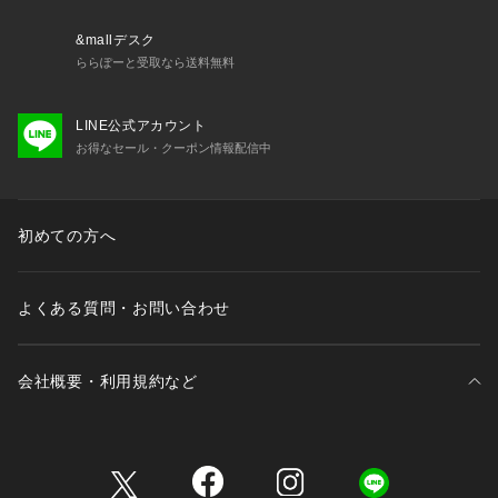
※【充電式でないクオーツ製品の場合】お買い上げいただきま
した時計にセットされている電池は、機能や性能に問題がない
&mallデスク
かをチェックするモニター電池となっております。お買い上げ
ららぽーと受取なら送料無料
いただくまでの期間にも電池はある程度消耗するものでご購入
時までに電池がもたない場合もございます。電池切れは保証の
LINE公式アカウント
対象外となりますので、予めご了承ください。
お得なセール・クーポン情報配信中
初めての方へ
よくある質問・お問い合わせ
会社概要・利用規約など
三井不動産が展開する商業施設一覧