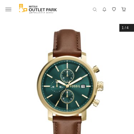
1
/
4