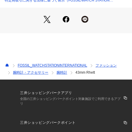
特定商取引に関する法律に基づく表示（FOSSIL/WATCH STATION
ムーブメント： クォーツ
INTERNATIONAL）
表示：クロノグラフ
輸入: 正規品
保証：2年間
FOSSIL(フォッシル)について Fossilは1984年に始まった、ア
メリカのウォッチとライフスタイルのブランドです。ヴィンテ
ージクラシックデザインをルーツに、古くから続くベストなも
のを現代にアップデートしながら、ハイクオリティなウォッ
チ、バッグ、レザーグッズを生み出しています。ポータビリテ
ィを備えた流線型デザインが特徴のバッグ、フレッシュな色調
FOSSIL_WATCHSTATIONINTERNATIONAL
ファッション
と素材感を用いたウォッチ、タイムレスなアクセサリーなど、
腕時計・アクセサリー
腕時計
43mm Rhett
旅心をくすぐる商品が揃います。
パッケージは実際の画像と異なる場合がございます。
三井ショッピングパークアプリ
※外箱は輸送時にキズや凹みなどが生じる場合がございます。
全国の三井ショッピングパークポイント対象施設でご利用できるアプ
リ
予めご了承ください。 
※ご覧のモニター環境、照明等により実際の商品と色味が異な
ってみえる場合がございます。 
三井ショッピングパークポイント
※納品書は、保証書の代わりとなりますので必ず保管いただき
ますようお願いします 。 