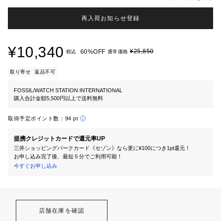
再入荷お知らせ登録
¥10,340
¥25,850
60%OFF
税込
通常価格
取り寄せ
返品不可
FOSSIL/WATCH STATION INTERNATIONAL
購入合計金額5,500円以上で送料無料
取得予定ポイント数：
94 pt
提携クレジットカードで還元率UP
三井ショッピングパークカード《セゾン》なら更に¥100につき1pt還元！
お申し込み完了後、最短５分でご利用可能！
今すぐお申し込み
店舗在庫を確認