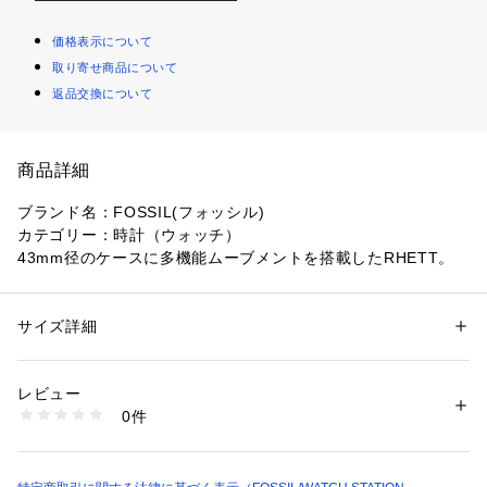
価格表示について
取り寄せ商品について
返品交換について
商品詳細
ブランド名：FOSSIL(フォッシル)
カテゴリー：時計（ウォッチ）
43mm径のケースに多機能ムーブメントを搭載したRHETT。
グリーンのサンレイダイヤルに、ブラウンのレザーストラップ
を組み合わせました。 Fossilのレザー製品は、Leather Worki
ng Group（LWG）を通じて責任あるものづくりを支援してい
サイズ詳細
性別：
メンズ
ます。
カテゴリー：
ファッション
 ＞ 
腕時計・アクセサリー
 ＞ 
腕時計
素材：ステンレススチール/レザー
素材：レザー／ステンレススチール
レビュー
コレクション名：Rhett
商品番号：
1096400000056 
（モール）
0件
ダイヤルサイズ：105
BQ2892 （ショップ）
ラグ幅：20 MM
防水： 50 M
結晶：ミネラルクリスタル