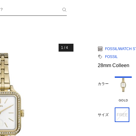
？
1
/
4
FOSSIL/WATCH S
FOSSIL
28mm Colleen
カラー
GOLD
FREE
サイズ