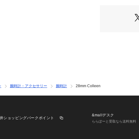
INTERNATIONAL）
FOSSIL(フォッシ
た、アメリカのウ
す。ヴィンテージ
から続くベストな
ハイクオリティな
み出しています。
ンが特徴のバッグ
ウォッチ、タイム
ぐる商品が揃いま
パッケージは実際
ン
腕時計・アクセサリー
腕時計
28mm Colleen
※外箱は輸送時に
ます。予めご了承く
※ご覧のモニター
が異なってみえる
※納品書は、保証
&mallデスク
井ショッピングパークポイント
ただきますようお願
ららぽーと受取なら送料無料
※【充電式でない
だきました時計に