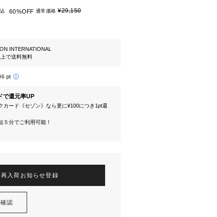
¥29,150
込
60%OFF
通常価格
ION INTERNATIONAL
円以上で送料無料
06 pt
ドで還元率UP
カード《セゾン》なら更に¥100につき1pt還
短５分でご利用可能！
再入荷お知らせ登録
を確認