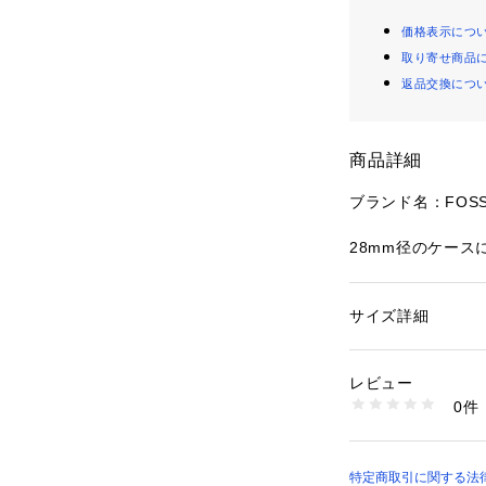
価格表示につ
取り寄せ商品
返品交換につ
商品詳細
ブランド名：FOSS
28mm径のケース
EN。ホワイトの
テンレススチール
サイズ詳細
性別：
レディース
素材：ステンレス
カテゴリー：
ファッ
素材：ステンレスス
コレクション名：Col
レビュー
ラグ幅：14 MM
商品番号：
10964000
0件
防水： 30 M
BQ3979 （ショップ
ムーブメント： ク
表示：アナログ
保証：2年間
特定商取引に関する法律に基