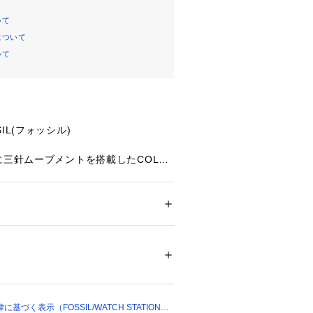
いて
について
いて
IL(フォッシル)
に三針ムーブメントを搭載したCOLLE
サテンダイヤルに、ゴールドトーンのス
ブレスレットを組み合わせました。
スチール
ション
 ＞ 
腕時計・アクセサリー
 ＞ 
腕時計
チール/ステンレススチール
leen
00069 
（モール）
）
ォーツ
づく表示（FOSSIL/WATCH STATION