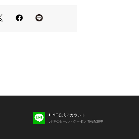
ル)について Fossilは1984年に始まっ
ォッチとライフスタイルのブランドで
クラシックデザインをルーツに、古く
ものを現代にアップデートしながら、
ウォッチ、バッグ、レザーグッズを生
ポータビリティを備えた流線型デザイ
、フレッシュな色調と素材感を用いた
レスなアクセサリーなど、旅心をくす
す。
の画像と異なる場合がございます。
キズや凹みなどが生じる場合がござい
ださい。 
環境、照明等により実際の商品と色味
場合がございます。 
書の代わりとなりますので必ず保管い
LINE公式アカウント
いします 。 
お得なセール・クーポン情報配信中
クオーツ製品の場合】お買い上げいた
セットされている電池は、機能や性能