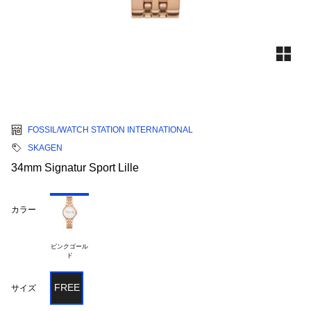
FOSSIL/WATCH STATION INTERNATIONAL
SKAGEN
34mm Signatur Sport Lille
カラー
ピンクゴール

FREE
サイズ