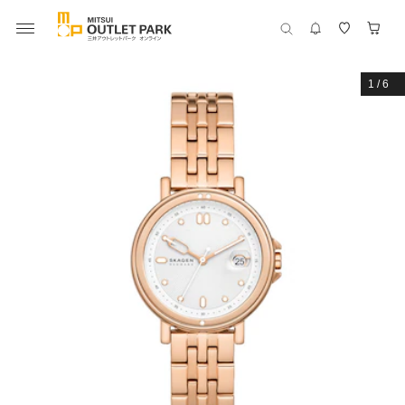
1
/
6