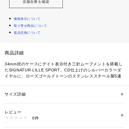
店舗在庫を確認
価格表示について
取り寄せ商品について
返品交換について
商品詳細
34mm径のケースにデイト表示付き三針ムーブメントを搭載し
たSIGNATUR LILLE SPORT。CD仕上げのシルバーカラーダ
イヤルに、ローズゴールドトーンのステンレススチール製5連
リンクブレスレットを組み合わせました。ウォッチストラップ
は付け替え可能です。
防水： 5 ATM 保証：2年間
サイズ詳細
性別：
レディース
カテゴリー：
ファッション
 ＞ 
腕時計・アクセサリー
 ＞ 
腕時計
素材：ステンレススチール/ステンレススチール
ケース径34mm、バンド幅16mm、ミネラルクリスタル、クォ
レビュー
ーツムーブメント、三針デイトアナログ表示、輸入品。
商品番号：
1096400000108 
（モール）
0件
ブランド名：SKAGEN(スカーゲン)
SKW3136 （ショップ）
コレクション名：Signatur Sport Lille, Signatur Sport Lille