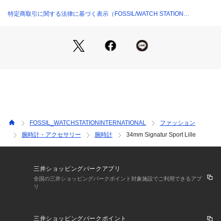
カテゴリー：時計（ウォッチ）
特定商取引に関する法律に基づく表示（FOSSIL/WATCH STATION
スカーゲンについて :デンマークで創業したSKAGENは、機能
INTERNATIONAL）
性と洗練された現代のデザイン美学を大切にしています。 ミ
ニマルでシンプル、そして豊かな自然の様々な姿や人々の暮ら
しからインスパイアされた商品を開発し、グローバルなライフ 
スタイルブランドへと革新を続けています。
※外箱は輸送時にキズや凹みなどが生じる場合がございます。
予めご了承ください。 
※ご覧のモニター環境、照明等により実際の商品と色味が異な
FOSSIL_WATCHSTATIONINTERNATIONAL
ファッション
ってみえる場合がございます。 
腕時計・アクセサリー
腕時計
34mm Signatur Sport Lille
※納品書は、保証書の代わりとなりますので必ず保管いただき
ますようお願いします 。 
※【充電式でないクオーツ製品の場合】お買い上げいただきま
した時計にセットされている電池は、機能や性能に問題がない
三井ショッピングパークアプリ
かをチェックするモニター電池となっております。お買い上げ
全国の三井ショッピングパークポイント対象施設でご利用できるアプ
リ
いただくまでの期間にも電池はある程度消耗するものでご購入
時までに電池がもたない場合もございます。電池切れは保証の
対象外となりますので、予めご了承ください。  
三井ショッピングパークポイント
※ご覧のモニター環境、照明等により実際の商品と色味が異な