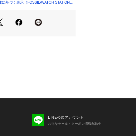
づく表示（FOSSIL/WATCH STATION
て
たSKAGENは、機能性と洗練された
学を大切にしています。 ミニマルでシ
かな自然の様々な姿や人々の暮らしか
れた商品を開発し、グローバルなライ
ンドへと革新を続けています。※外箱は
みなどが生じる場合がございます。予
。
環境、照明等により実際の商品と色味
場合がございます。
書の代わりとなりますので必ず保管い
願いします 。
クオーツ製品の場合】お買い上げいた
セットされている電池は、機能や性能
チェックするモニター電池となってお
げいただくまでの期間にも電池はある
でご購入時までに電池がもたない場合
LINE公式アカウント
池切れは保証の対象外となりますの
お得なセール・クーポン情報配信中
ださい。