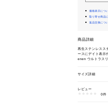
価格表示につ
取り寄せ商品
返品交換につ
商品詳細
再生ステンレススチ
ースにデイト表示
enen ウルトラ
オーシャンブルー
工場から調達した
ップを組み合わせ
サイズ詳細
性別：
メンズ
ウォッチストラッ
カテゴリー：
ファッ
素材：再生ステンレスス
防水：3ATM 保証
レビュー
商品番号：
10964000
0件
ブランド名：Skag
SKW6826 （ショッ
コレクション名：GRE
カテゴリー：時計