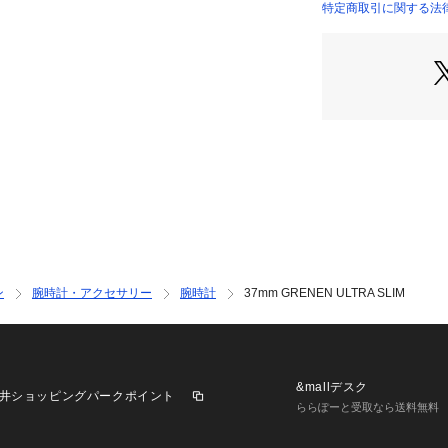
特定商取引に関する法律に基
スカーゲンについ
INTERNATIONAL）
デンマークで創業し
現代のデザイン美
ンプル、そして豊
らインスパイアさ
フ スタイルブラ
輸送時にキズや凹
めご了承ください
※ご覧のモニター
が異なってみえる
※納品書は、保証
ただきますようお
ン
腕時計・アクセサリー
腕時計
37mm GRENEN ULTRA SLIM
※【充電式でない
だきました時計に
に問題がないかを
ります。お買い上
程度消耗するもの
&mallデスク
井ショッピングパークポイント
もございます。電
ららぽーと受取なら送料無料
で、予めご了承く