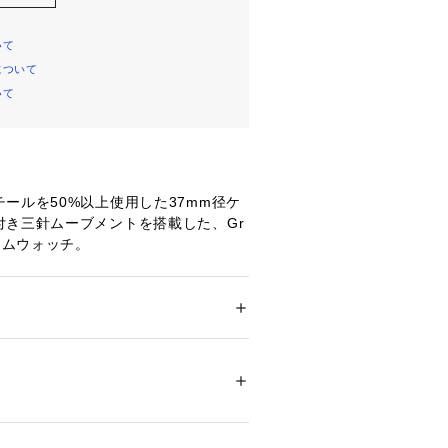
いて
について
いて
ールを50%以上使用した37mm径ケ
付き三針ムーブメントを搭載した、Gr
スリムウォッチ。
のサンレイダイヤルに、LWG認定皮革
レザーを用いたミッドナイトのストラ
ました。
プは付け替えできません。 
ション
 ＞ 
腕時計・アクセサリー
 ＞ 
腕時計
チール50%以上 / LWGレザー
：2年間
00111 
（モール）
en, スカーゲン
プ）
NEN ULTRA SLIM
（ウォッチ）