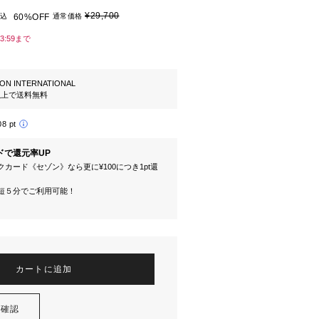
¥29,700
込
60%OFF
通常価格
23:59まで
ION INTERNATIONAL
円以上で送料無料
08 pt
ドで還元率UP
カード《セゾン》なら更に¥100につき1pt還
短５分でご利用可能！
カートに追加
を確認