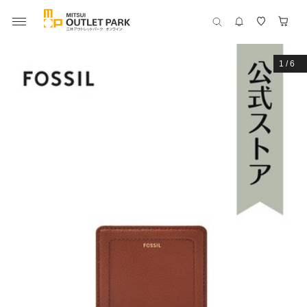
1
/
6