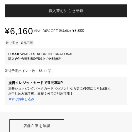
再入荷お知らせ登録
¥6,160
¥8,800
30%OFF
税込
通常価格
取り寄せ
返品不可
FOSSIL/WATCH STATION INTERNATIONAL
購入合計金額5,500円以上で送料無料
取得予定ポイント数：
56 pt
提携クレジットカードで還元率UP
三井ショッピングパークカード《セゾン》なら更に¥100につき1pt還元！
お申し込み完了後、最短５分でご利用可能！
今すぐお申し込み
店舗在庫を確認