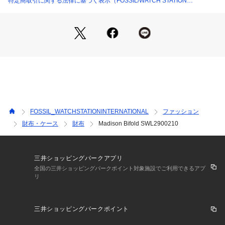
特定商取引に関する法律に基づく表示（FOSSIL/WATCH STATION
格でスタイリッシュなので、今日はあなたのものを見て一歩踏
INTERNATIONAL）
み出すことができます。
※ご覧のモニター環境、照明等により実際の商品と色味が異な
ってみえる場合がございます。
FOSSIL_WATCHSTATIONINTERNATIONAL
ファッション
財布・ケース
財布
Madison Bifold SWL2900210
三井ショッピングパークアプリ
全国の三井ショッピングパークポイント対象施設でご利用できるアプ
リ
三井ショッピングパークポイント