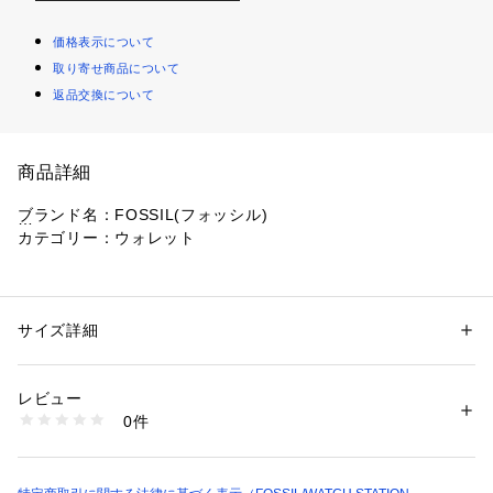
価格表示について
取り寄せ商品について
返品交換について
商品詳細
ブランド名：FOSSIL(フォッシル)
カテゴリー：ウォレット
コレクション名：Madison
クロージャー：スナップ
サイズ詳細
性別：
レディース
内側ディテール：紙幣用コンパートメントx1, 身分証明書用ウ
カテゴリー：
ファッション
 ＞ 
財布・ケース
 ＞ 
財布
素材："表地：レザー 裏地：ポリウレタン, PVC, 再生ポリエステル"
ィンドウ x 1, クレジットカード入れ x 2, スライドポケット x
レビュー
 3
商品番号：
1096400000173 
（モール）
0件
SWL2900210 （ショップ）
フォッシル製品は、ファッションアクセサリーをシックな必需
品に変えて、実用的な作品を時計市場に持ち込む最初のアメリ
カ企業へのファッションアクセサリーでした。彼らは手頃な価