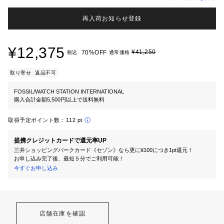
再入荷お知らせ登録
¥12,375
¥41,250
70%OFF
税込
通常価格
取り寄せ
返品不可
FOSSIL/WATCH STATION INTERNATIONAL
購入合計金額5,500円以上で送料無料
取得予定ポイント数：
112 pt
提携クレジットカードで還元率UP
三井ショッピングパークカード《セゾン》なら更に¥100につき1pt還元！
お申し込み完了後、最短５分でご利用可能！
今すぐお申し込み
店舗在庫を確認