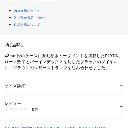
価格表示について
取り寄せ商品について
返品交換について
商品詳細
48mm径のケースに自動巻きムーブメントを搭載したFLYNN。
ローマ数字とバーインデックスを配したブラックのダイヤル
に、ブラウンのレザーストラップを組み合わせました。
防水： 5 ATM 保証：2年間
サイズ詳細
性別：
メンズ
カテゴリー：
ファッション
 ＞ 
腕時計・アクセサリー
 ＞ 
腕時計
素材：ステンレススチール/レザー
レビュー
ケース径48mm、バンド幅26mm、ミネラルクリスタル、自動
商品番号：
1096400000184 
（モール）
0件
巻きムーブメント、自動表示、輸入品。
BQ2386 （ショップ）
ブランド名：FOSSIL(フォッシル)