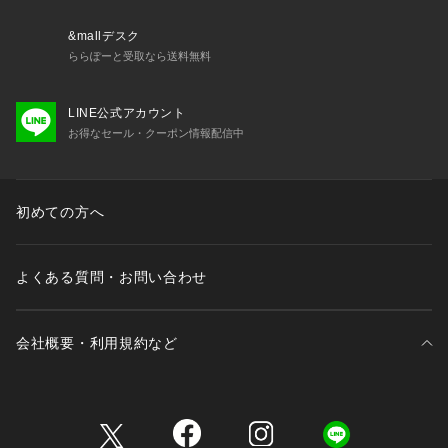
予めご了承ください。
&mallデスク
※ご覧のモニター環境、照明等により実際の商品と色味が異な
ららぽーと受取なら送料無料
ってみえる場合がございます。
LINE公式アカウント
※納品書は、保証書の代わりとなりますので必ず保管いただき
お得なセール・クーポン情報配信中
ますようお願いします 。
※【充電式でないクオーツ製品の場合】お買い上げいただきま
した時計にセットされている電池は、機能や性能に問題がない
初めての方へ
かをチェックするモニター電池となっております。お買い上げ
いただくまでの期間にも電池はある程度消耗するものでご購入
時までに電池がもたない場合もございます。電池切れは保証の
よくある質問・お問い合わせ
対象外となりますので、予めご了承ください。
リスクヘッジ（ストラップ用）
会社概要・利用規約など
三井不動産が展開する商業施設一覧