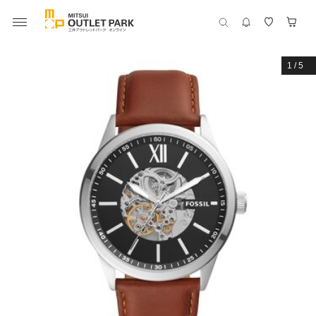
1
/
5