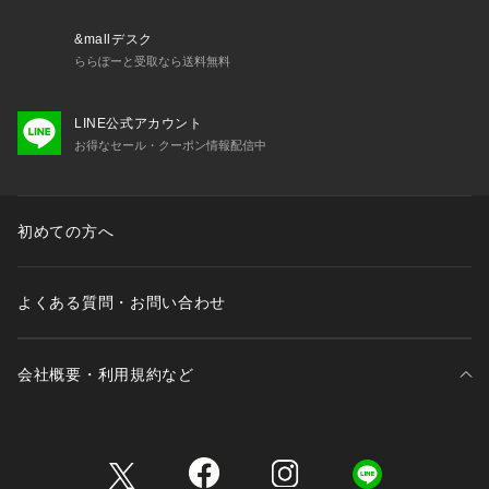
予めご了承ください。
&mallデスク
※ご覧のモニター環境、照明等により実際の商品と色味が異な
ららぽーと受取なら送料無料
ってみえる場合がございます。
LINE公式アカウント
※納品書は、保証書の代わりとなりますので必ず保管いただき
お得なセール・クーポン情報配信中
ますようお願いします 。
※【充電式でないクオーツ製品の場合】お買い上げいただきま
した時計にセットされている電池は、機能や性能に問題がない
初めての方へ
かをチェックするモニター電池となっております。お買い上げ
いただくまでの期間にも電池はある程度消耗するものでご購入
時までに電池がもたない場合もございます。電池切れは保証の
よくある質問・お問い合わせ
対象外となりますので、予めご了承ください。
リスクヘッジ（ストラップ用）
会社概要・利用規約など
三井不動産が展開する商業施設一覧