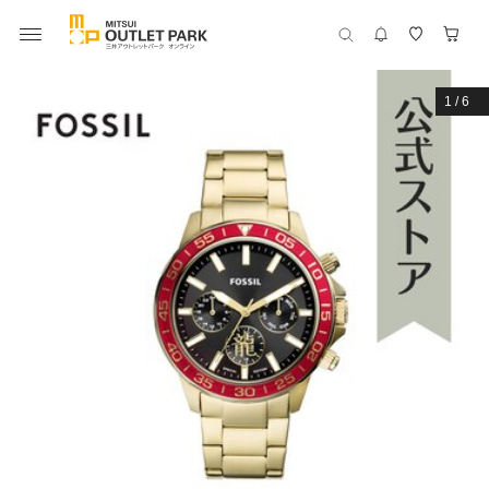
1
/
6