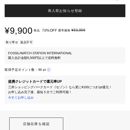
再入荷お知らせ登録
¥9,900
¥33,000
70%OFF
税込
通常価格
取り寄せ
返品不可
FOSSIL/WATCH STATION INTERNATIONAL
購入合計金額5,500円以上で送料無料
取得予定ポイント数：
90 pt
提携クレジットカードで還元率UP
三井ショッピングパークカード《セゾン》なら更に¥100につき1pt還元！
お申し込み完了後、最短５分でご利用可能！
今すぐお申し込み
店舗在庫を確認