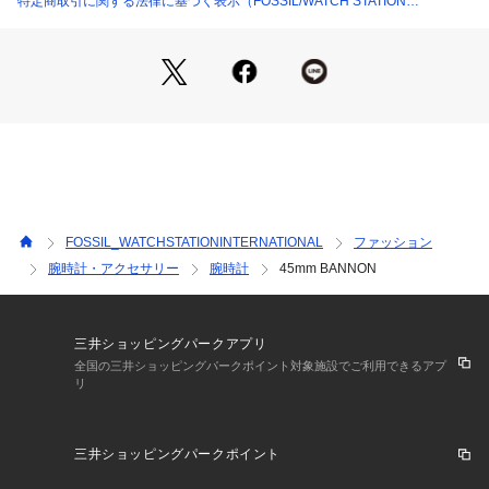
特定商取引に関する法律に基づく表示（FOSSIL/WATCH STATION
コレクション名：Bannon, Bannon
INTERNATIONAL）
カテゴリー：時計（ウォッチ）
FOSSIL(フォッシル)について :FOSSIL(フォッシル)について
 Fossilは1984年に始まった、アメリカのウォッチとライフス
タイルのブランドです。ヴィンテージクラシックデザインをル
ーツに、古くから続くベストなものを現代にアップデートしな
FOSSIL_WATCHSTATIONINTERNATIONAL
ファッション
がら、ハイクオリティなウォッチ、バッグ、レザーグッズを生
腕時計・アクセサリー
腕時計
45mm BANNON
み出しています。ポータビリティを備えた流線型デザインが特
徴のバッグ、フレッシュな色調と素材感を用いたウォッチ、タ
イムレスなアクセサリーなど、旅心をくすぐる商品が揃いま
す。
三井ショッピングパークアプリ
全国の三井ショッピングパークポイント対象施設でご利用できるアプ
リ
リスクヘッジ
三井ショッピングパークポイント
※外箱は輸送時にキズや凹みなどが生じる場合がございます。