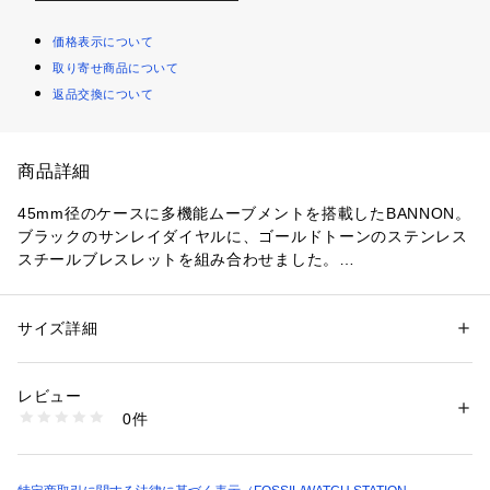
価格表示について
取り寄せ商品について
返品交換について
商品詳細
45mm径のケースに多機能ムーブメントを搭載したBANNON。
ブラックのサンレイダイヤルに、ゴールドトーンのステンレス
スチールブレスレットを組み合わせました。
防水： 5 ATM 保証：2年間
サイズ詳細
性別：
メンズ
カテゴリー：
ファッション
 ＞ 
腕時計・アクセサリー
 ＞ 
腕時計
素材：ステンレススチール / ステンレススチール
レビュー
ケース径45mm、バンド幅22mm、ミネラルクリスタル、クォ
商品番号：
1096400000200 
（モール）
0件
ーツムーブメント、多機能アナログ表示、輸入品。
BQ2830 （ショップ）
ブランド名：FOSSIL(フォッシル)