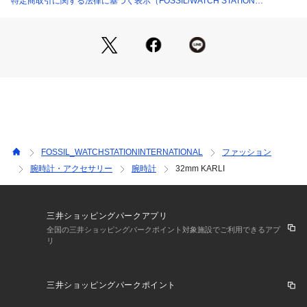
特定商取引に関する法律に基づく表示（FOSSIL/WATCH STATION
コレクション名：KARLI
INTERNATIONAL）
カテゴリー：時計（ウォッチ） 
FOSSIL(フォッシル)について
Fossilは1984年に始まった、アメリカのウォッチとライフスタ
イルのブランドです。ヴィンテージクラシックデザインをルー
ツに、古くか ら続くベストなものを現代にアップデートしな
がら、ハイクオリティなウォッチ、バッグ、レザーグッズを生
み出していますポータビリ ティを備えた流線型デザインが特
徴のバッグ、フレッシュな色調と素材感を用いたウォッチ、タ
FOSSIL_WATCHSTATIONINTERNATIONAL
ファッション
イムレスなアクセサリーなど、旅心をくす ぐる商品が揃いま
腕時計・アクセサリー
腕時計
32mm KARLI
す。
※外箱は輸送時にキズや凹みなどが生じる場合がございます。
予めご了承ください。
三井ショッピングパークアプリ
※ご覧のモニター環境、照明等により実際の商品と色味が異な
全国の三井ショッピングパークポイント対象施設でご利用できるアプ
リ
ってみえる場合がございます。
※納品書は、保証書の代わりとなりますので必ず保管いただき
ますようお願いします 。
三井ショッピングパークポイント
※【充電式でないクオーツ製品の場合】お買い上げいただきま
した時計にセットされている電池は、機能や性能に問題がない