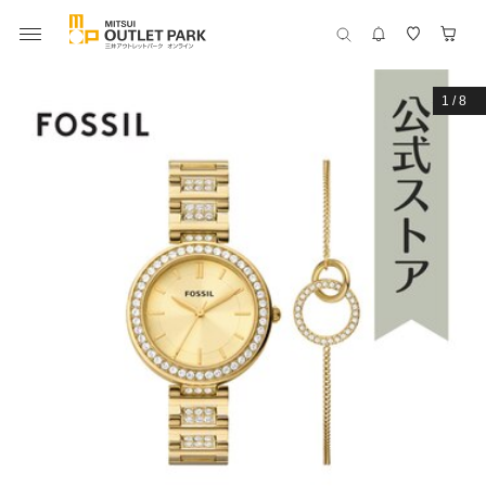
1
/
8