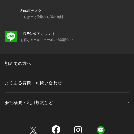
かをチェックするモニター電池となっております。お買い上げ
いただくまでの期間にも電池はある程度消耗するものでご購入
&mallデスク
時までに電池がもたない場合もございます。電池切れは保証の
ららぽーと受取なら送料無料
対象外となりますので、予めご了承ください。
LINE公式アカウント
お得なセール・クーポン情報配信中
初めての方へ
よくある質問・お問い合わせ
会社概要・利用規約など
三井不動産が展開する商業施設一覧