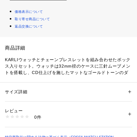
価格表示について
取り寄せ商品について
返品交換について
商品詳細
KARLIウォッチとチェーンブレスレットを組み合わせたボック
ス入りセット。ウォッチは32mm径のケースに三針ムーブメン
トを搭載し、CD仕上げを施したマットなゴールドトーンのダ
イヤルと、ゴールドトーンのステンレススチールブレスレット
を組み合わせたデザイン。
ゴールドトーンのステンレススチール製チェーンブレスレット
サイズ詳細
性別：
レディース
は、スライダークラスプ付きのデザインです。
カテゴリー：
ファッション
 ＞ 
腕時計・アクセサリー
 ＞ 
腕時計
素材：ステンレススチール / ステンレススチール
レビュー
防水：5ATM 保証：2年間
商品番号：
1096400000213 
（モール）
0件
BQ3903SET （ショップ）
ケース径32mm、バンド幅14mm、ミネラルクリスタル、クォ
ーツムーブメント、三針アナログ表示、輸入品。
ブランド名：FOSSIL, フォッシル