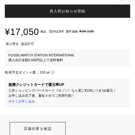
再入荷お知らせ登録
¥17,050
¥34,100
50%OFF
税込
通常価格
取り寄せ
返品不可
FOSSIL/WATCH STATION INTERNATIONAL
購入合計金額5,500円以上で送料無料
取得予定ポイント数：
155 pt
提携クレジットカードで還元率UP
三井ショッピングパークカード《セゾン》なら更に¥100につき1pt還元！
お申し込み完了後、最短５分でご利用可能！
今すぐお申し込み
店舗在庫を確認