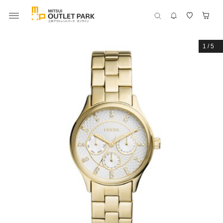
1
/
5