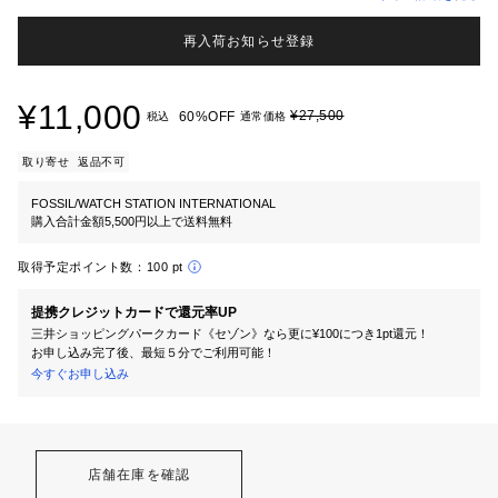
再入荷お知らせ登録
¥11,000
¥27,500
60%OFF
税込
通常価格
取り寄せ
返品不可
FOSSIL/WATCH STATION INTERNATIONAL
購入合計金額5,500円以上で送料無料
取得予定ポイント数：
100 pt
提携クレジットカードで還元率UP
三井ショッピングパークカード《セゾン》なら更に¥100につき1pt還元！
お申し込み完了後、最短５分でご利用可能！
今すぐお申し込み
店舗在庫を確認