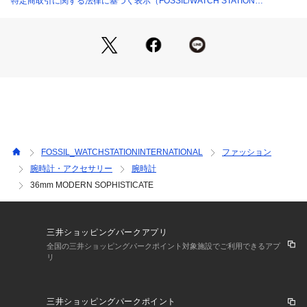
特定商取引に関する法律に基づく表示（FOSSIL/WATCH STATION
Fossilは1984年に始まった、アメリカのウォッチとライフスタ
INTERNATIONAL）
イルのブランドです。ヴィンテージクラシックデザインをルー
ツに、古くから続くベストなものを現代にアップデートしなが
ら、ハイクオリティなウォッチ、バッグ、レザーグッズを生み
出しています。ポータビリティを備えた流線型デザインが特徴
のバッグ、フレッシュな色調と素材感を用いたウォッチ、タイ
ムレスなアクセサリーなど、旅心をくすぐる商品が揃います。
※外箱は輸送時にキズや凹みなどが生じる場合がございます。
予めご了承ください。
FOSSIL_WATCHSTATIONINTERNATIONAL
ファッション
※ご覧のモニター環境、照明等により実際の商品と色味が異な
腕時計・アクセサリー
腕時計
ってみえる場合がございます。
36mm MODERN SOPHISTICATE
※納品書は、保証書の代わりとなりますので必ず保管いただき
ますようお願いします 。
※【充電式でないクオーツ製品の場合】お買い上げいただきま
した時計にセットされている電池は、機能や性能に問題がない
三井ショッピングパークアプリ
かをチェックするモニター電池となっております。お買い上げ
全国の三井ショッピングパークポイント対象施設でご利用できるアプ
いただくまでの期間にも電池はある程度消耗するものでご購入
リ
時までに電池がもたない場合もございます。電池切れは保証の
対象外となりますので、予めご了承ください。
三井ショッピングパークポイント