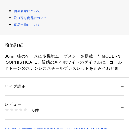
価格表示について
取り寄せ商品について
返品交換について
商品詳細
36mm径のケースに多機能ムーブメントを搭載したMODERN
 SOPHISTICATE。質感のあるホワイトのダイヤルに、ゴール
ドトーンのステンレススチールブレスレットを組み合わせまし
た。
防水：5ATM 保証：2年間
サイズ詳細
性別：
レディース
ケース径36mm、バンド幅18mm、ミネラルクリスタル、クォ
カテゴリー：
ファッション
 ＞ 
腕時計・アクセサリー
 ＞ 
腕時計
素材：ステンレススチール / ステンレススチール
ーツムーブメント、多機能アナログ表示、輸入品。
レビュー
ブランド名：FOSSIL, フォッシル
商品番号：
1096400000215 
（モール）
0件
コレクション名：MODERN SOPHISTICATE
BQ3912 （ショップ）
カテゴリー：時計（ウォッチ） 
FOSSIL(フォッシル)について