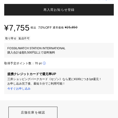
再入荷お知らせ登録
¥7,755
¥25,850
70%OFF
税込
通常価格
取り寄せ
返品不可
FOSSIL/WATCH STATION INTERNATIONAL
購入合計金額5,500円以上で送料無料
取得予定ポイント数：
70 pt
提携クレジットカードで還元率UP
三井ショッピングパークカード《セゾン》なら更に¥100につき1pt還元！
お申し込み完了後、最短５分でご利用可能！
今すぐお申し込み
店舗在庫を確認