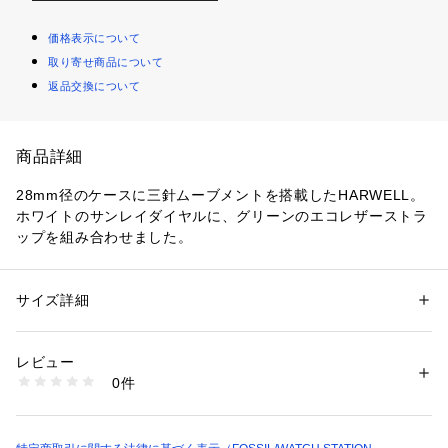
価格表示について
取り寄せ商品について
返品交換について
商品詳細
28mm径のケースに三針ムーブメントを搭載したHARWELL。
ホワイトのサンレイダイヤルに、グリーンのエコレザーストラ
ップを組み合わせました。
防水：3ATM 保証：2年間
ケース径28mm、バンド幅20mm、ミネラルクリスタル、クォ
サイズ詳細
性別：
レディース
ーツムーブメント、三針アナログ表示、輸入品。
カテゴリー：
ファッション
 ＞ 
腕時計・アクセサリー
 ＞ 
腕時計
素材：ステンレススチール / プロプラネットレザー
ブランド名：FOSSIL, フォッシル
レビュー
コレクション名：HARWELL
商品番号：
1096400000221 
（モール）
0件
カテゴリー：時計（ウォッチ） 
ES5267 （ショップ）
FOSSIL(フォッシル)について
Fossilは1984年に始まった、アメリカのウォッチとライフスタ