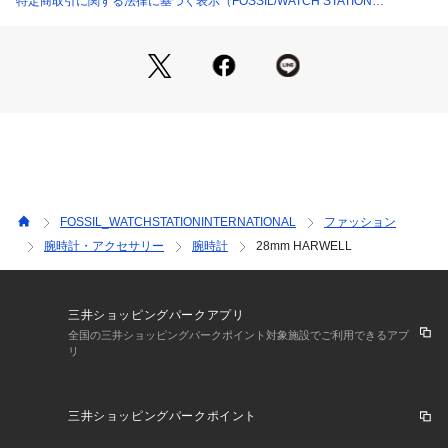
特定商取引に関する法律に基づく表示（FOSSIL/WATCH STATION
イルのブランドです。ヴィンテージクラシックデザインをルー
INTERNATIONAL）
ツに、古くから続くベストなものを現代にアップデートしなが
ら、ハイクオリティなウォッチ、バッグ、レザーグッズを生み
出していますポータビリティを備えた流線型デザインが特徴の
バッグ、フレッシュな色調と素材感を用いたウォッチ、タイム
レスなアクセサリーなど、旅心をくすぐる商品が揃います。
※外箱は輸送時にキズや凹みなどが生じる場合がございます。
予めご了承ください。
※ご覧のモニター環境、照明等により実際の商品と色味が異な
FOSSIL_WATCHSTATIONINTERNATIONAL
ファッション
ってみえる場合がございます。
腕時計・アクセサリー
腕時計
28mm HARWELL
※納品書は、保証書の代わりとなりますので必ず保管いただき
ますようお願いします 。
※【充電式でないクオーツ製品の場合】お買い上げいただきま
した時計にセットされている電池は、機能や性能に問題がない
三井ショッピングパークアプリ
かをチェックするモニター電池となっております。お買い上げ
全国の三井ショッピングパークポイント対象施設でご利用できるアプ
リ
いただくまでの期間にも電池はある程度消耗するものでご購入
時までに電池がもたない場合もございます。電池切れは保証の
対象外となりますので、予めご了承ください。
三井ショッピングパークポイント