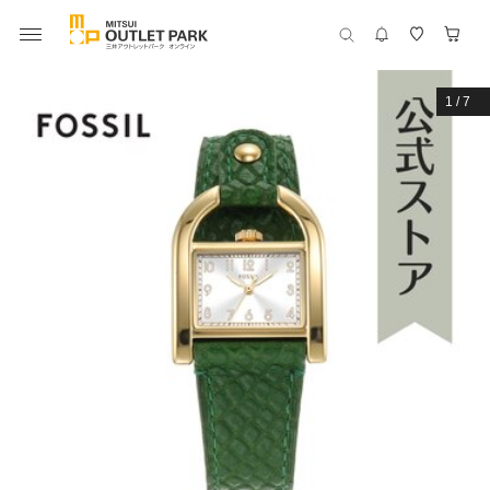
1
/
7