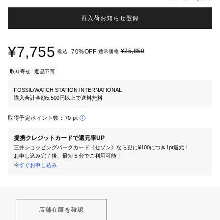
再入荷お知らせ登録
¥7,755
¥25,850
70%OFF
税込
通常価格
取り寄せ
返品不可
FOSSIL/WATCH STATION INTERNATIONAL
購入合計金額5,500円以上で送料無料
取得予定ポイント数：
70 pt
提携クレジットカードで還元率UP
三井ショッピングパークカード《セゾン》なら更に¥100につき1pt還元！
お申し込み完了後、最短５分でご利用可能！
今すぐお申し込み
店舗在庫を確認