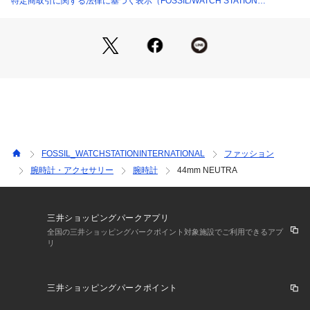
特定商取引に関する法律に基づく表示（FOSSIL/WATCH STATION
イルのブランドです。ヴィンテージクラシックデザインをルー
INTERNATIONAL）
ツに、古くから続くベストなものを現代にアップデートしなが
ら、ハイクオリティなウォッチ、バッグ、レザーグッズを生み
出していますポータビリティを備えた流線型デザインが特徴の
バッグ、フレッシュな色調と素材感を用いたウォッチ、タイム
レスなアクセサリーなど、旅心をくすぐる商品が揃います。
※外箱は輸送時にキズや凹みなどが生じる場合がございます。
予めご了承ください。
※ご覧のモニター環境、照明等により実際の商品と色味が異な
FOSSIL_WATCHSTATIONINTERNATIONAL
ファッション
ってみえる場合がございます。
腕時計・アクセサリー
腕時計
44mm NEUTRA
※納品書は、保証書の代わりとなりますので必ず保管いただき
ますようお願いします 。
※【充電式でないクオーツ製品の場合】お買い上げいただきま
した時計にセットされている電池は、機能や性能に問題がない
三井ショッピングパークアプリ
かをチェックするモニター電池となっております。お買い上げ
全国の三井ショッピングパークポイント対象施設でご利用できるアプ
リ
いただくまでの期間にも電池はある程度消耗するものでご購入
時までに電池がもたない場合もございます。電池切れは保証の
対象外となりますので、予めご了承ください。
三井ショッピングパークポイント