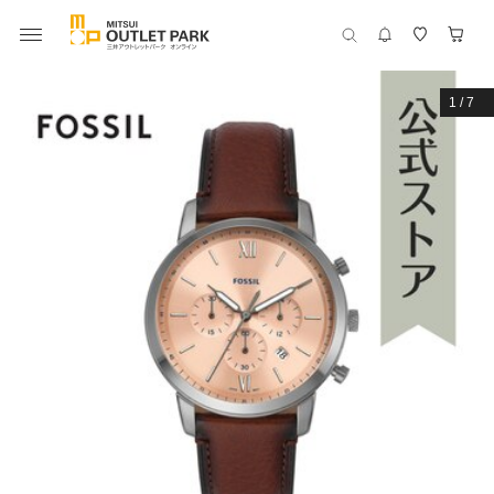
1
/
7