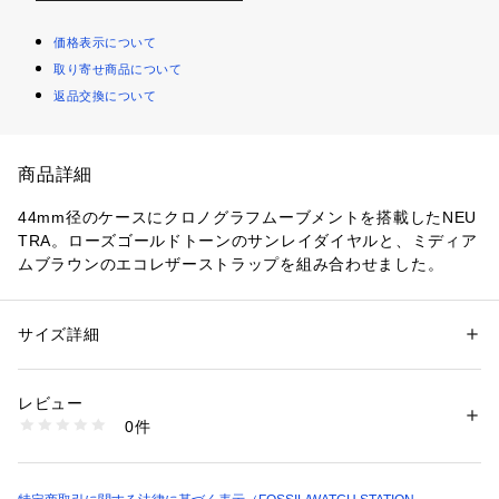
価格表示について
取り寄せ商品について
返品交換について
商品詳細
44mm径のケースにクロノグラフムーブメントを搭載したNEU
TRA。ローズゴールドトーンのサンレイダイヤルと、ミディア
ムブラウンのエコレザーストラップを組み合わせました。
防水：5ATM 保証：2年間
ケース径44mm、バンド幅22mm、ミネラルクリスタル、クォ
サイズ詳細
性別：
メンズ
ーツムーブメント、クロノグラフアナログ表示、輸入品。
カテゴリー：
ファッション
 ＞ 
腕時計・アクセサリー
 ＞ 
腕時計
素材：ステンレススチール / プロプラネットレザー
ブランド名：FOSSIL, フォッシル
レビュー
コレクション名：NEUTRA
商品番号：
1096400000224 
（モール）
0件
カテゴリー：時計（ウォッチ） 
FS5982 （ショップ）
FOSSIL(フォッシル)について
Fossilは1984年に始まった、アメリカのウォッチとライフスタ