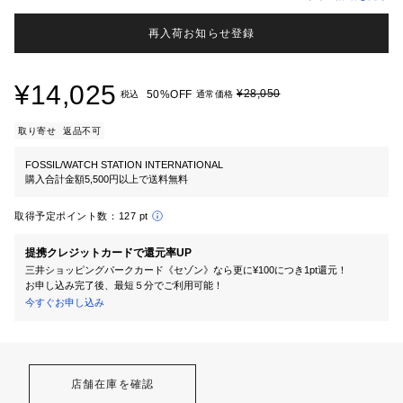
再入荷お知らせ登録
¥14,025
¥28,050
50%OFF
税込
通常価格
取り寄せ
返品不可
FOSSIL/WATCH STATION INTERNATIONAL
購入合計金額5,500円以上で送料無料
取得予定ポイント数：
127 pt
提携クレジットカードで還元率UP
三井ショッピングパークカード《セゾン》なら更に¥100につき1pt還元！
お申し込み完了後、最短５分でご利用可能！
今すぐお申し込み
店舗在庫を確認