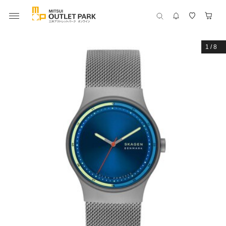
1
/
8