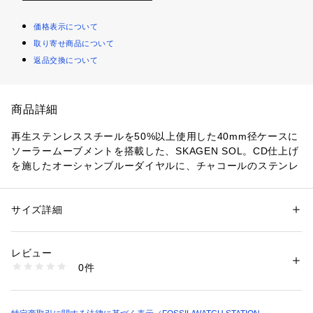
価格表示について
取り寄せ商品について
返品交換について
商品詳細
再生ステンレススチールを50%以上使用した40mm径ケースに
ソーラームーブメントを搭載した、SKAGEN SOL。CD仕上げ
を施したオーシャンブルーダイヤルに、チャコールのステンレ
ススチール製メッシュストラップを組み合わせました。ウォッ
チストラップは付け替え可能です。 
サイズ詳細
性別：
メンズ
防水：5ATM 保証：2年間
カテゴリー：
ファッション
 ＞ 
腕時計・アクセサリー
 ＞ 
腕時計
素材：再生ステンレススチール50%以上 / ステンレススチールメッシュ
ブランド名：Skagen, スカーゲン
レビュー
コレクション名：SKAGEN SOL
商品番号：
1096400000284 
（モール）
0件
カテゴリー：時計（ウォッチ） 
SKW6792 （ショップ）
スカーゲンについて
デンマークで創業したSKAGENは、機能性と洗練された現代の