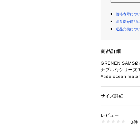
価格表示につ
取り寄せ商品
返品交換につ
商品詳細
GRENEN SAM
ナブルなシリーズ
#tide ocean 
ク、ダイヤルが特
ーのダイヤルはソ
で、ムーブメント
サイズ詳細
性別：
メンズ
クリスタルを45
カテゴリー：
ファッ
素材：#tide ocean ma
rPETを100%
レビュー
プには、ステンレ
商品番号：
10964000
0件
ーを組み合わせて
SKW6881 （ショッ
ウォッチストラッ
#tide ocean 