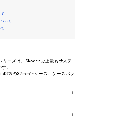
いて
について
いて
SØシリーズは、Skagen史上最もサステ
です。
material®製の37mm径ケース、ケースバッ
徴のウォッチです。シーウィードカラ
ーラームーブメントが見えるデザイン
ホルダーには一部にキャスターオイル
%使ったバイオベースナイロンを使用。
ション
 ＞ 
腕時計・アクセサリー
 ＞ 
腕時計
terialR / RPET
使用したマルチカラーのウーブンストラッ
ススチールのバックルとレザーキーパ
00295 
（モール）
います。
プ）
プは付け替え可能です。
material®製のケースバックには刻印できま