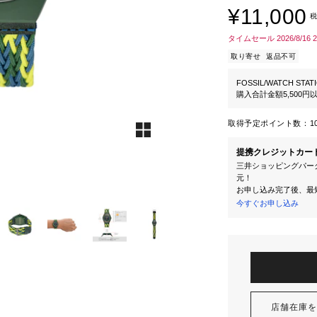
¥11,000
税
タイムセール 2026/8/16 
取り寄せ
返品不可
FOSSIL/WATCH STAT
購入合計金額5,500
取得予定ポイント数：
1
提携クレジットカー
三井ショッピングパーク
元！
お申し込み完了後、最
今すぐお申し込み
店舗在庫