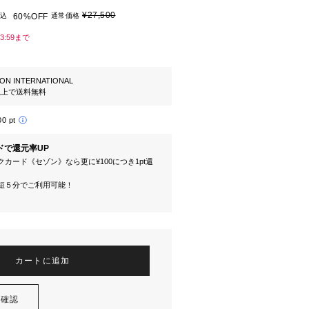
¥27,500
込
60%OFF
通常価格
23:59まで
ION INTERNATIONAL
円以上で送料無料
00 pt
ドで還元率UP
カード《セゾン》なら更に¥100につき1pt還
短５分でご利用可能！
カートに追加
を確認