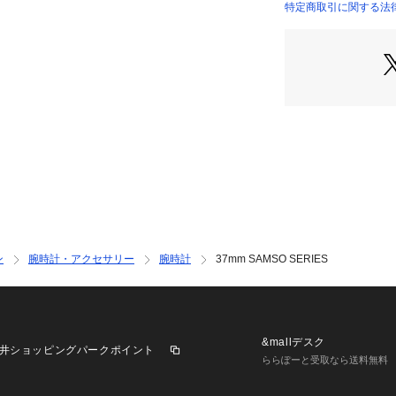
せん。
特定商取引に関する法律に基
INTERNATIONAL）
防水：3ATM 保証
ケース径37mm、
ル、クォーツムー
品。
ブランド名：Skag
コレクション名：SA
カテゴリー：時計
スカーゲンについ
デンマークで創業し
現代のデザイン美
ン
腕時計・アクセサリー
腕時計
37mm SAMSO SERIES
ンプル、そして豊
らインスパイアさ
フ スタイルブラ
※外箱は輸送時に
&mallデスク
井ショッピングパークポイント
ます。予めご了承
ららぽーと受取なら送料無料
※ご覧のモニター
が異なってみえる