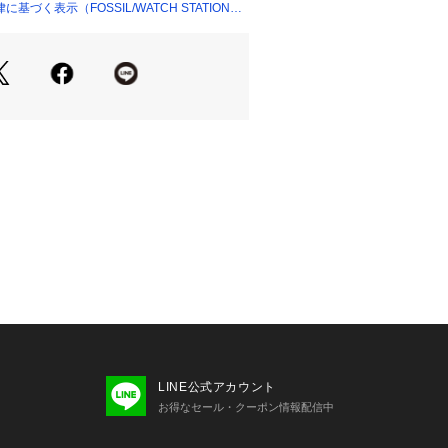
づく表示（FOSSIL/WATCH STATION
：2年間
バンド幅18mm、ミネラルクリスタ
ブメント、三針アナログ表示、輸入
en, スカーゲン
MSØ SERIES
（ウォッチ） 
て
たSKAGENは、機能性と洗練された
学を大切にしています。 ミニマルでシ
かな自然の様々な姿や人々の暮らしか
れた商品を開発し、グローバルなライ
ンドへと革新を続けています。
キズや凹みなどが生じる場合がござい
LINE公式アカウント
ください。
お得なセール・クーポン情報配信中
環境、照明等により実際の商品と色味
場合がございます。