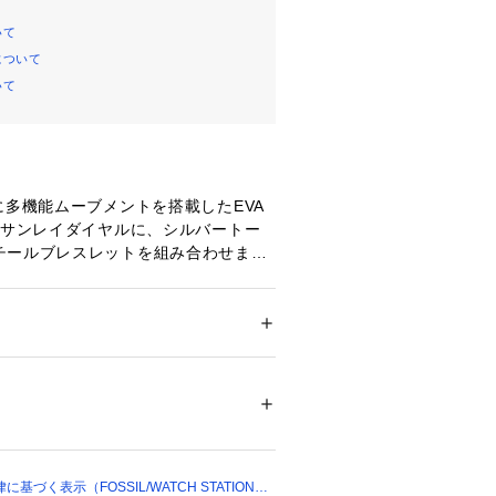
いて
について
いて
に多機能ムーブメントを搭載したEVA
のサンレイダイヤルに、シルバートー
チールブレスレットを組み合わせまし
証：2年間
ション
 ＞ 
腕時計・アクセサリー
 ＞ 
腕時計
チール/ステンレススチール
00302 
（モール）
ンド幅22㎜、ミネラルクリスタル、ク
）
ト、マルチファンクションアナログ表
づく表示（FOSSIL/WATCH STATION