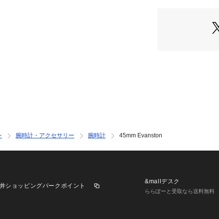
ブランド名：FOSS
INTERNATIONAL）
コレクション名：Eva
カテゴリー：時計
FOSSIL(フォッシ
ついて Fossil
とライフスタイル
ックデザインをル
現代にアップデー
ン
腕時計・アクセサリー
腕時計
45mm Evanston
チ、バッグ、レザ
ビリティを備えた
ッシュな色調と素
アクセサリーなど
&mallデスク
井ショッピングパークポイント
リスクヘッジ
ららぽーと受取なら送料無料