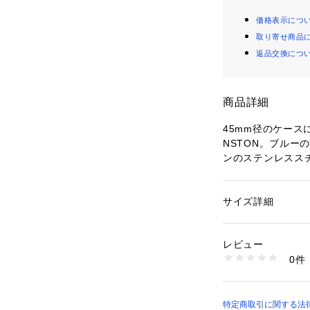
価格表示につ
取り寄せ商品
返品交換につ
商品詳細
45mm径のケース
NSTON。ブルー
ンのステンレスス
た。
防水： 5 ATM 保
サイズ詳細
性別：
メンズ
カテゴリー：
ファッ
素材：ステンレスス
レビュー
商品番号：
10964000
0件
ケース径45㎜、バ
BQ2610 （ショップ
ォーツムーブメン
示、輸入品。
特定商取引に関する法律に基