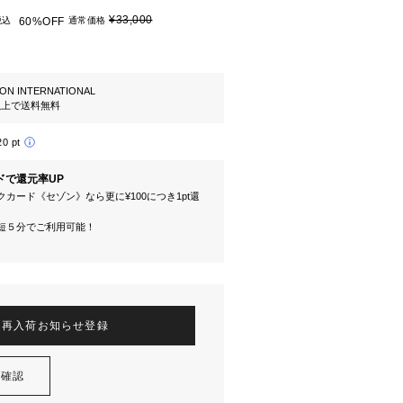
¥33,000
税込
60%OFF
通常価格
ION INTERNATIONAL
円以上で送料無料
20 pt
ドで還元率UP
カード《セゾン》なら更に¥100につき1pt還
短５分でご利用可能！
再入荷お知らせ登録
を確認