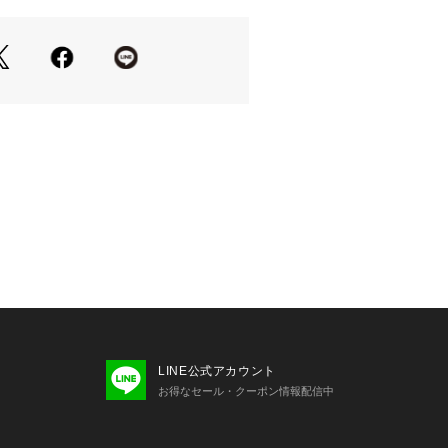
IL(フォッシル)
nston
（ウォッチ）
ル)について :FOSSIL(フォッシル)に
は1984年に始まった、アメリカのウォッチ
のブランドです。ヴィンテージクラシ
ーツに、古くから続くベストなものを
トしながら、ハイクオリティなウォッ
ーグッズを生み出しています。ポータ
流線型デザインが特徴のバッグ、フレ
材感を用いたウォッチ、タイムレスな
、旅心をくすぐる商品が揃います。
LINE公式アカウント
お得なセール・クーポン情報配信中