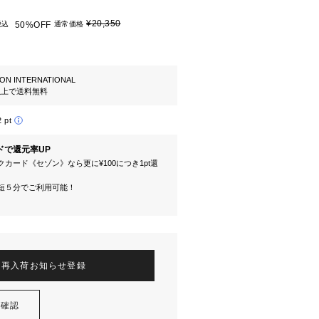
¥20,350
税込
50%OFF
通常価格
ION INTERNATIONAL
円以上で送料無料
2 pt
ドで還元率UP
カード《セゾン》なら更に¥100につき1pt還
短５分でご利用可能！
再入荷お知らせ登録
を確認