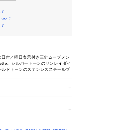
いて
について
いて
スに日付／曜日表示付き三針ムーブメン
lette。シルバートーンのサンレイダイ
ールドトーンのステンレススチールブ
合わせました。 
：2年間
IL, フォッシル
ション
 ＞ 
腕時計・アクセサリー
 ＞ 
腕時計
ール / ステンレススチール
ARLETTE
（ウォッチ）
00342 
（モール）
）
シル)について
4年に始まった、アメリカのウォッチとライ