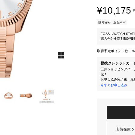
¥10,175
取り寄せ
返品不可
FOSSIL/WATCH STAT
購入合計金額5,500
取得予定ポイント数：
9
提携クレジットカー
三井ショッピングパーク
元！
お申し込み完了後、最
今すぐお申し込み
店舗在庫