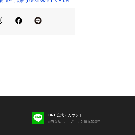
ンドです。ヴィンテージクラシックデ
づく表示（FOSSIL/WATCH STATION
、古くか ら続くベストなものを現代に
がら、ハイクオリティなウォッチ、バ
ズを生み出していますポータビリ ティ
ザインが特徴のバッグ、フレッシュな
いたウォッチ、タイムレスなアクセサ
くす ぐる商品が揃います。※外箱は輸
などが生じる場合がございます。予め
環境、照明等により実際の商品と色味
場合がございます。
書の代わりとなりますので必ず保管い
願いします 。
クオーツ製品の場合】お買い上げいた
セットされている電池は、機能や性能
チェックするモニター電池となってお
げいただくまでの期間にも電池はある
でご購入時までに電池がもたない場合
池切れは保証の対象外となりますの
LINE公式アカウント
ださい。
お得なセール・クーポン情報配信中