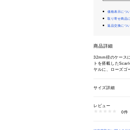
価格表示につ
取り寄せ商品
返品交換につ
商品詳細
32mm径のケー
トを搭載したScar
ヤルに、ローズゴ
レスレットを組み
防水：5ATM 保証
サイズ詳細
性別：
レディース
ブランド名：FOSS
カテゴリー：
ファッ
素材：ステンレススチ
コレクション名：SC
レビュー
カテゴリー：時計
商品番号：
10964000
0件
ES5200 （ショップ
FOSSIL(フォッ
Fossilは198