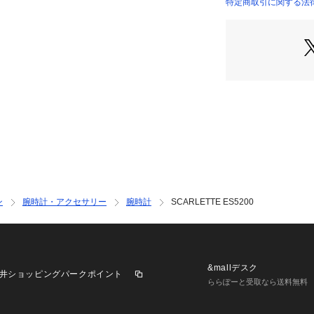
フスタイルのブラ
特定商取引に関する法律に基
ザインをルーツに
INTERNATIONAL）
アップデートしな
ッグ、レザーグッ
を備えた流線型デ
色調と素材感を用
リーなど、旅心を
送時にキズや凹み
ご了承ください。
※ご覧のモニター
が異なってみえる
※納品書は、保証
ただきますようお
※【充電式でない
ン
腕時計・アクセサリー
腕時計
SCARLETTE ES5200
だきました時計に
に問題がないかを
ります。お買い上
程度消耗するもの
もございます。電
&mallデスク
井ショッピングパークポイント
で、予めご了承く
ららぽーと受取なら送料無料