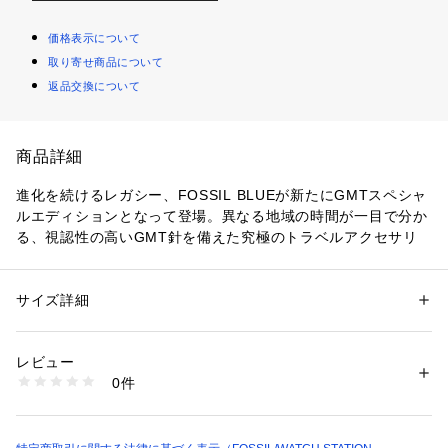
価格表示について
取り寄せ商品について
返品交換について
商品詳細
進化を続けるレガシー、FOSSIL BLUEが新たにGMTスペシャ
ルエディションとなって登場。異なる地域の時間が一目で分か
る、視認性の高いGMT針を備えた究極のトラベルアクセサリ
ーです。ティールグリーンのサンレイダイヤル、ティールグリ
ーンの水泳対応シリコンストラップ、100メートル防水機能、
ツートーンの24時間表示回転ベゼルを備えています。
サイズ詳細
性別：
メンズ
カテゴリー：
ファッション
 ＞ 
腕時計・アクセサリー
 ＞ 
腕時計
素材：ステンレススチール / シリコン
防水：10ATM 保証：2年間
レビュー
商品番号：
1096400000354 
（モール）
0件
ケース径46mm、バンド幅24mm、ミネラルクリスタル、GMT
FS5992 （ショップ）
ムーブメント、GMTアナログ表示、輸入品。
ブランド名：FOSSIL, フォッシル
コレクション名：FOSSIL BLUE