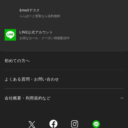
いただくまでの期間にも電池はある程度消耗するものでご購入
時までに電池がもたない場合もございます。電池切れは保証の
&mallデスク
対象外となりますので、予めご了承ください。
ららぽーと受取なら送料無料
LINE公式アカウント
お得なセール・クーポン情報配信中
初めての方へ
よくある質問・お問い合わせ
会社概要・利用規約など
三井不動産が展開する商業施設一覧