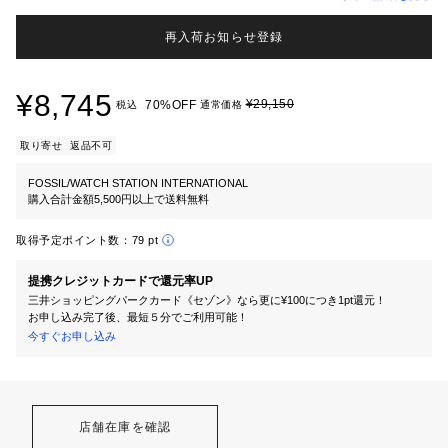
再入荷お知らせ登録
¥8,745
¥29,150
70%OFF
税込
通常価格
取り寄せ
返品不可
FOSSIL/WATCH STATION INTERNATIONAL
購入合計金額5,500円以上で送料無料
取得予定ポイント数：
79 pt
提携クレジットカードで還元率UP
三井ショッピングパークカード《セゾン》なら更に¥100につき1pt還元！
お申し込み完了後、最短５分でご利用可能！
今すぐお申し込み
店舗在庫を確認