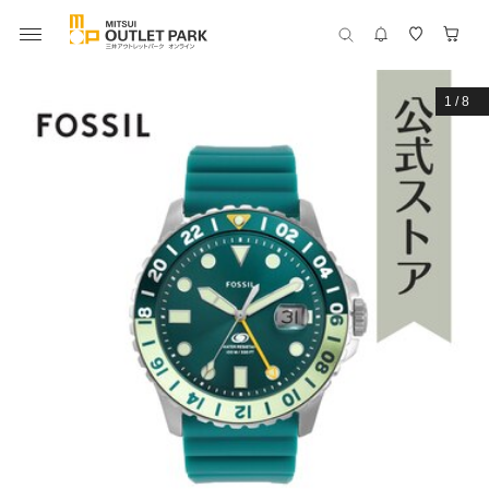
1
/
8