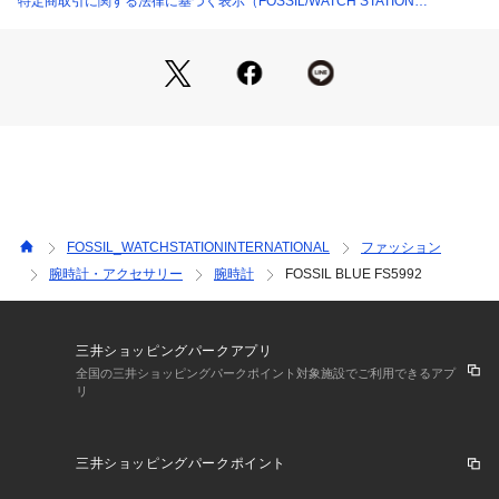
特定商取引に関する法律に基づく表示（FOSSIL/WATCH STATION
カテゴリー：時計（ウォッチ） 
INTERNATIONAL）
FOSSIL(フォッシル)について
Fossilは1984年に始まった、アメリカのウォッチとライフスタ
イルのブランドです。ヴィンテージクラシックデザインをルー
ツに、古くか ら続くベストなものを現代にアップデートしな
がら、ハイクオリティなウォッチ、バッグ、レザーグッズを生
み出していますポータビリ ティを備えた流線型デザインが特
徴のバッグ、フレッシュな色調と素材感を用いたウォッチ、タ
イムレスなアクセサリーなど、旅心をくす ぐる商品が揃いま
FOSSIL_WATCHSTATIONINTERNATIONAL
ファッション
す。
腕時計・アクセサリー
腕時計
FOSSIL BLUE FS5992
※外箱は輸送時にキズや凹みなどが生じる場合がございます。
予めご了承ください。
※ご覧のモニター環境、照明等により実際の商品と色味が異な
三井ショッピングパークアプリ
ってみえる場合がございます。
全国の三井ショッピングパークポイント対象施設でご利用できるアプ
リ
※納品書は、保証書の代わりとなりますので必ず保管いただき
ますようお願いします 。
※【充電式でないクオーツ製品の場合】お買い上げいただきま
三井ショッピングパークポイント
した時計にセットされている電池は、機能や性能に問題がない
かをチェックするモニター電池となっております。お買い上げ