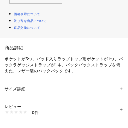
価格表示について
取り寄せ商品について
返品交換について
商品詳細
ポケットが5つ、パッド入りラップトップ用ポケットが1つ、バ
ックラゲッジストラップが1本、バックパックストラップを備
えた、レザー製のバックパックです。
クロージャー：プッシュロック
ストラップ：バックラゲッジストラップ x 1, ハンドル x 1, バ
サイズ詳細
性別：
メンズ
ックパックストラップ x 2
カテゴリー：
バッグ
 ＞ 
バックパック・リュック
素材：表地：レザー 裏地：ポリエステル100%
外ポケット：フロントフラップポケット x 1, サイドスライド
レビュー
ポケットx2
商品番号：
1096400000368 
（モール）
0件
内ポケット：パッド入りノートパソコン用ポケット x 1, ファ
SBG1283201 （ショップ）
スナーポケット x 1, スライドポケット x 2