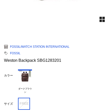
FOSSIL/WATCH STATION INTERNATIONAL
FOSSIL
Weston Backpack SBG1283201
カラー
ダークブラウ

FREE
サイズ