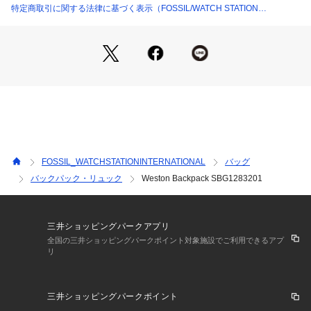
リスクヘッジ
特定商取引に関する法律に基づく表示（FOSSIL/WATCH STATION
※ご覧のモニター環境、照明等により実際の商品と色味が異な
INTERNATIONAL）
ってみえる場合がございます。
FOSSIL_WATCHSTATIONINTERNATIONAL
バッグ
バックパック・リュック
Weston Backpack SBG1283201
三井ショッピングパークアプリ
全国の三井ショッピングパークポイント対象施設でご利用できるアプ
リ
三井ショッピングパークポイント