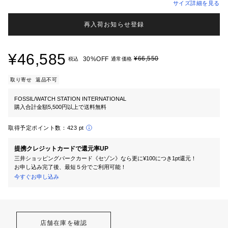
サイズ詳細を見る
再入荷お知らせ登録
¥46,585
¥66,550
30%OFF
税込
通常価格
取り寄せ
返品不可
FOSSIL/WATCH STATION INTERNATIONAL
購入合計金額5,500円以上で送料無料
取得予定ポイント数：
423 pt
提携クレジットカードで還元率UP
三井ショッピングパークカード《セゾン》なら更に¥100につき1pt還元！
お申し込み完了後、最短５分でご利用可能！
今すぐお申し込み
店舗在庫を確認