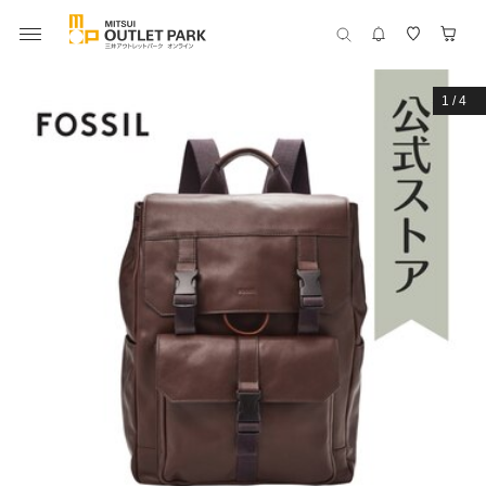
1
/
4