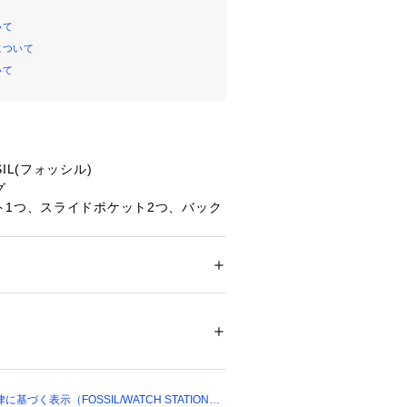
いて
について
いて
IL(フォッシル)
グ
ト1つ、スライドポケット2つ、バック
1つを備えたプリント入りポリウレタ
す。調節・取り外し可能なクロスボデ
とハンドル2つが付いています。
dney
 ＞ 
ショルダーバッグ
PU 裏地：再生ポリエステル
cm x 高さ約20.4cm x 奥行約14.0
00380 
（モール）
ョップ）
ファスナーポケット x 1, スライドポ
づく表示（FOSSIL/WATCH STATION