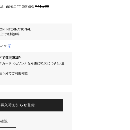
¥41,800
税込
60%OFF
通常価格
ION INTERNATIONAL
円以上で送料無料
52 pt
ドで還元率UP
カード《セゾン》なら更に¥100につき1pt還
短５分でご利用可能！
再入荷お知らせ登録
を確認