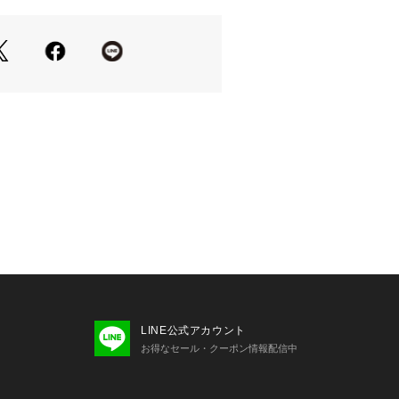
、ファッションアクセサリーをシック
、実用的な作品を時計市場に持ち込む
業へのファッションアクセサリーでし
価格でスタイリッシュなので、今日は
て一歩踏み出すことができます。
環境、照明等により実際の商品と色味
場合がございます。
LINE公式アカウント
お得なセール・クーポン情報配信中