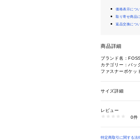
価格表示につ
取り寄せ商品
返品交換につ
商品詳細
ブランド名：FOSS
カテゴリー：バッ
ファスナーポケッ
スライドポケット
ン製サッチェルで
ィストラップ1本
サイズ詳細
性別：
レディース
コレクション名：Sy
カテゴリー：
バッグ
素材：表地：PVC/
サイズ情報：幅約25.4
レビュー
cm
商品番号：
10964000
0件
閉鎖：ファスナー
SHB2921992 （シ
輸入: 正規品
インテリアの詳細：
ケット x 2
特定商取引に関する法律に基