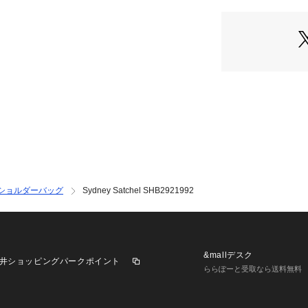
フォッシル製品は
INTERNATIONAL）
な必需品に変えて
最初のアメリカ企
た。彼らは手頃な
あなたのものを見
※ご覧のモニター
が異なってみえる
ショルダーバッグ
Sydney Satchel SHB2921992
&mallデスク
井ショッピングパークポイント
ららぽーと受取なら送料無料