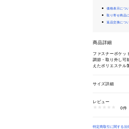
価格表示につ
取り寄せ商品
返品交換につ
商品詳細
ファスナーポケッ
調節・取り外し可
えたポリエステル
クロージャー：フ
ストラップ：調節
サイズ詳細
性別：
レディース
ップ x 1
カテゴリー：
バッグ
素材：表地：ファブ
外ポケット：-
レビュー
内ポケット：ファス
商品番号：
10964000
0件
入れ x 3
SHB3166600 （シ
※ご覧のモニター
特定商取引に関する法律に基