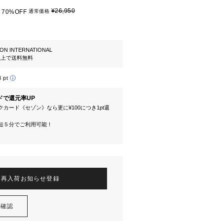
¥26,950
70%OFF
通常価格
ION INTERNATIONAL
円以上で送料無料
3 pt
ドで還元率UP
カード《セゾン》なら更に¥100につき1pt還
短５分でご利用可能！
再入荷お知らせ登録
を確認