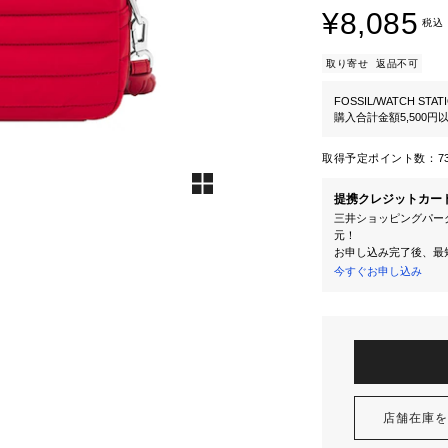
¥8,085
税込
取り寄せ
返品不可
FOSSIL/WATCH STAT
購入合計金額5,500
取得予定ポイント数：
7
提携クレジットカー
三井ショッピングパーク
元！
お申し込み完了後、最
今すぐお申し込み
店舗在庫