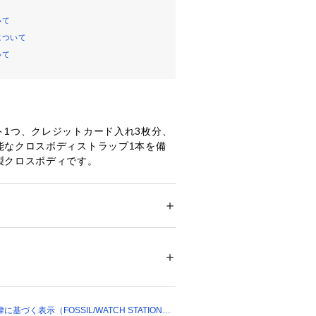
いて
について
いて
ト1つ、クレジットカード入れ3枚分、
能なクロスボディストラップ1本を備
製クロスボディです。
ァスナー
・取り外し可能なクロスボディストラ
 ＞ 
ショルダーバッグ
リック 裏地：再生ポリエステル
ナーポケット x 1, クレジットカード
00401 
（モール）
ョップ）
環境、照明等により実際の商品と色味
づく表示（FOSSIL/WATCH STATION