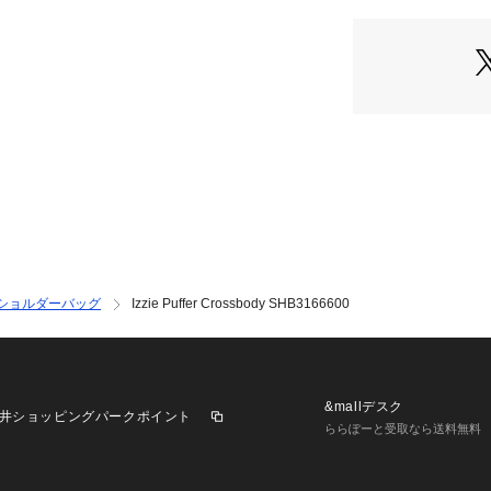
が異なってみえる
INTERNATIONAL）
ショルダーバッグ
Izzie Puffer Crossbody SHB3166600
&mallデスク
井ショッピングパークポイント
ららぽーと受取なら送料無料