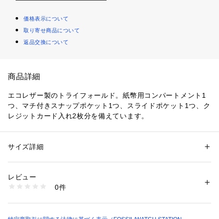
価格表示について
取り寄せ商品について
返品交換について
商品詳細
エコレザー製のトライフォールド。紙幣用コンパートメント1
つ、マチ付きスナップポケット1つ、スライドポケット1つ、ク
レジットカード入れ2枚分を備えています。
クロージャー：スナップ
ストラップ：-
外ポケット：-
サイズ詳細
性別：
レディース
内ポケット：紙幣用コンパートメントx1, マチ付きポケット
カテゴリー：
ファッション
 ＞ 
財布・ケース
 ＞ 
財布
素材：表地：エコレザー／エコレザートリム 裏地：-
（スナップ付き） x 1, スライドポケット x 1, クレジットカー
レビュー
ド入れ x 2
商品番号：
1096400000432 
（モール）
0件
SL8237627 （ショップ）
※ご覧のモニター環境、照明等により実際の商品と色味が異な
ってみえる場合がございます。