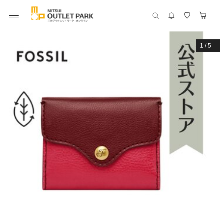
1
/
5