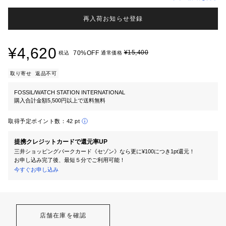
再入荷お知らせ登録
¥4,620
¥15,400
70%OFF
税込
通常価格
取り寄せ
返品不可
FOSSIL/WATCH STATION INTERNATIONAL
購入合計金額5,500円以上で送料無料
取得予定ポイント数：
42 pt
提携クレジットカードで還元率UP
三井ショッピングパークカード《セゾン》なら更に¥100につき1pt還元！
お申し込み完了後、最短５分でご利用可能！
今すぐお申し込み
店舗在庫を確認