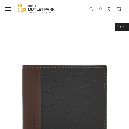
1
/
4