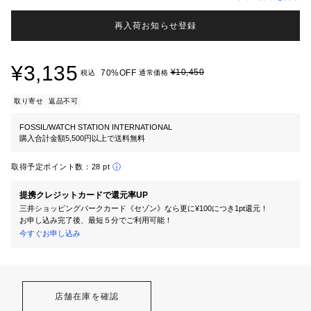
再入荷お知らせ登録
¥3,135
¥10,450
70%OFF
税込
通常価格
取り寄せ
返品不可
FOSSIL/WATCH STATION INTERNATIONAL
購入合計金額5,500円以上で送料無料
取得予定ポイント数：
28 pt
提携クレジットカードで還元率UP
三井ショッピングパークカード《セゾン》なら更に¥100につき1pt還元！
お申し込み完了後、最短５分でご利用可能！
今すぐお申し込み
店舗在庫を確認