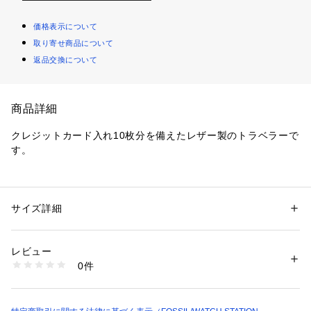
価格表示について
取り寄せ商品について
返品交換について
商品詳細
クレジットカード入れ10枚分を備えたレザー製のトラベラーで
す。
クロージャー：-
ストラップ：-
外ポケット：-
サイズ詳細
性別：
メンズ
内ポケット：クレジットカードスロットx10
カテゴリー：
ファッション
 ＞ 
財布・ケース
 ＞ 
財布
素材：表地：レザー 裏地：再生ポリエステル
レビュー
商品番号：
1096400000458 
（モール）
0件
※ご覧のモニター環境、照明等により実際の商品と色味が異な
SML1877001 （ショップ）
ってみえる場合がございます。