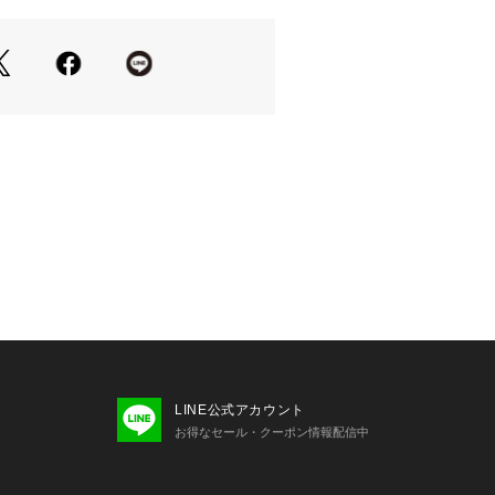
ri
ァスナー
レジットカード入れ x 4
、ファッションアクセサリーをシック
、実用的な作品を時計市場に持ち込む
業へのファッションアクセサリーでし
価格でスタイリッシュなので、今日は
て一歩踏み出すことができます。
環境、照明等により実際の商品と色味
場合がございます。
LINE公式アカウント
お得なセール・クーポン情報配信中