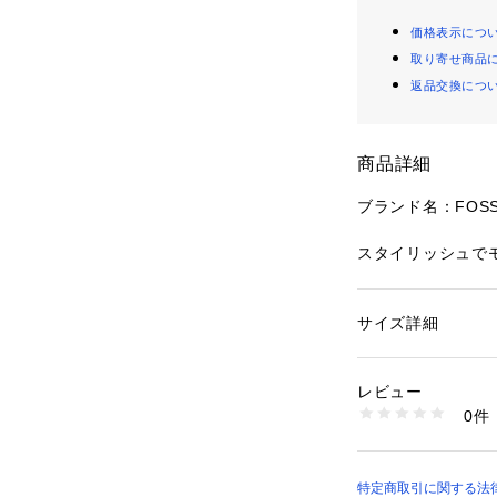
価格表示につ
取り寄せ商品
返品交換につ
商品詳細
ブランド名：FOSS
スタイリッシュで
にぴったりなJOR
スマートな機能性
ゴールドトーンの
サイズ詳細
性別：
レディース
雰囲気を演出。十
カテゴリー：
バッグ
素材：表地：レザー
れたフォルムが魅
レビュー
クレジットカード
商品番号：
10964000
0件
なスライドポケッ
SWL2911001 （シ
ストラップを取り
す。
特定商取引に関する法律に基