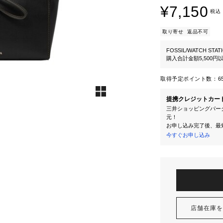
¥7,150
税込
取り寄せ
返品不可
FOSSIL/WATCH STAT
購入合計金額5,500
取得予定ポイント数：
6
提携クレジットカー
三井ショッピングパーク
元！
お申し込み完了後、最
今すぐお申し込み
店舗在庫