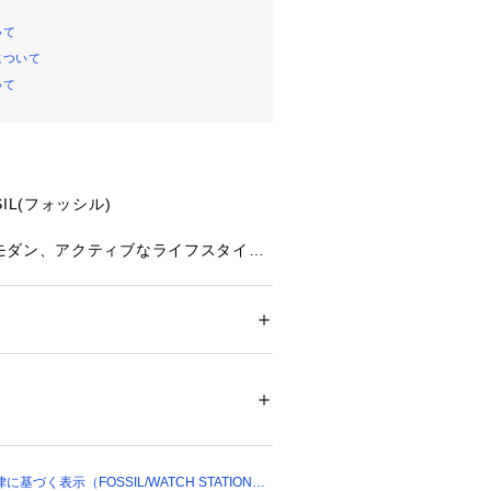
いて
について
いて
IL(フォッシル)
モダン、アクティブなライフスタイル
Iリストレット。ミニマルなデザインと
を両立しています。上質なブラックに
メタルパーツをあしらい、洗練された
分な収納力を備えた、スリムで洗練さ
 ＞ 
ハンドバッグ
 裏地：再生ポリエステル
力です。内側にはカードを整理できる
入れ4枚分、背面には出し入れが簡単
00497 
（モール）
トが1つ付いています。リストレット
ョップ）
付ければ、お出かけの準備は万端で
づく表示（FOSSIL/WATCH STATION