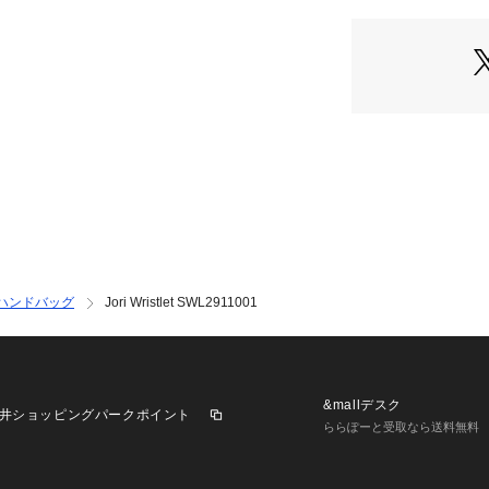
コレクション名：Jo
INTERNATIONAL）
クロージャー：フ
内側ディテール：ク
フォッシル製品は
な必需品に変えて
最初のアメリカ企
た。彼らは手頃な
あなたのものを見
※ご覧のモニター
が異なってみえる
ハンドバッグ
Jori Wristlet SWL2911001
&mallデスク
井ショッピングパークポイント
ららぽーと受取なら送料無料