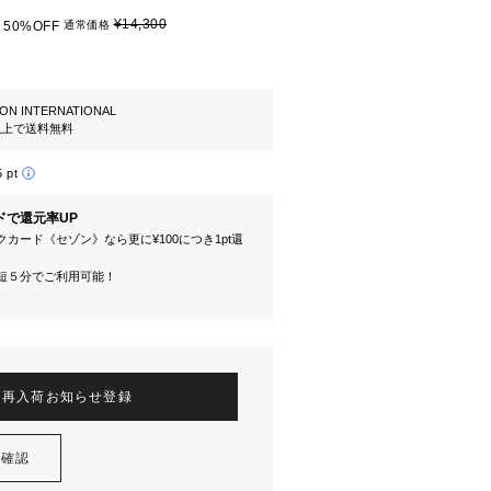
¥14,300
50%OFF
通常価格
ION INTERNATIONAL
円以上で送料無料
5 pt
ドで還元率UP
カード《セゾン》なら更に¥100につき1pt還
短５分でご利用可能！
再入荷お知らせ登録
を確認