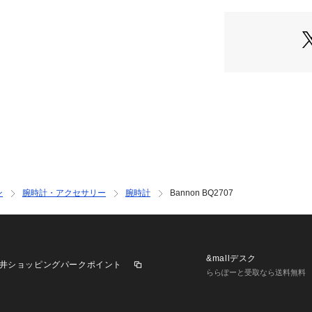
ブランド名：FOSS
INTERNATIONAL）
コレクション名：Ban
カテゴリー：時計
FOSSIL(フォッシ
ついて Fossil
とライフスタイル
ックデザインをル
現代にアップデー
ン
腕時計・アクセサリー
腕時計
Bannon BQ2707
チ、バッグ、レザ
ビリティを備えた
ッシュな色調と素
アクセサリーなど
&mallデスク
井ショッピングパークポイント
リスクヘッジ
ららぽーと受取なら送料無料