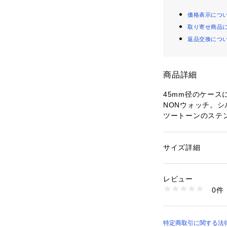
価格表示につ
取り寄せ商品
返品交換につ
商品詳細
45mm径のケース
NONウォッチ。
ツートーンのステ
わせました。
防水： 5 ATM 保
サイズ詳細
性別：
メンズ
カテゴリー：
ファッ
素材：ステンレスス
レビュー
商品番号：
10964000
0件
ケース径45mm、
BQ2707 （ショップ
ル、クォーツムー
ログ表示、輸入品
特定商取引に関する法律に基