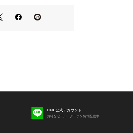
IL(フォッシル)
non, BANNON
（ウォッチ）
ル)について :FOSSIL(フォッシル)に
は1984年に始まった、アメリカのウォッチ
のブランドです。ヴィンテージクラシ
ーツに、古くから続くベストなものを
トしながら、ハイクオリティなウォッ
ーグッズを生み出しています。ポータ
流線型デザインが特徴のバッグ、フレ
材感を用いたウォッチ、タイムレスな
、旅心をくすぐる商品が揃います。
LINE公式アカウント
お得なセール・クーポン情報配信中