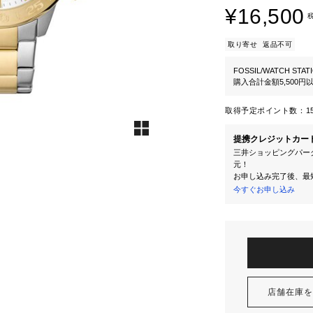
¥16,500
取り寄せ
返品不可
FOSSIL/WATCH STAT
購入合計金額5,500
取得予定ポイント数：
1
提携クレジットカー
三井ショッピングパーク
元！
お申し込み完了後、最
今すぐお申し込み
店舗在庫