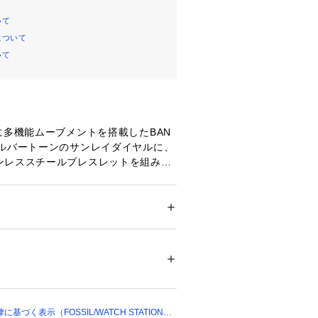
いて
について
いて
に多機能ムーブメントを搭載したBAN
シルバートーンのサンレイダイヤルに、
ンレススチールブレスレットを組み合
証：2年間
ション
 ＞ 
腕時計・アクセサリー
 ＞ 
腕時計
チール/ステンレススチール
00523 
（モール）
バンド幅22mm、ミネラルクリスタ
）
ブメント、マルチファンクションアナ
。
づく表示（FOSSIL/WATCH STATION