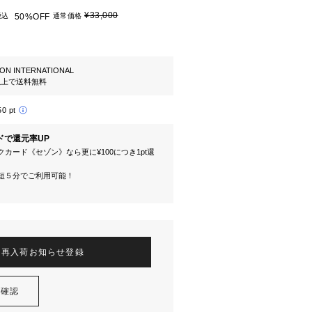
¥33,000
税込
50%OFF
通常価格
ION INTERNATIONAL
円以上で送料無料
50 pt
ドで還元率UP
カード《セゾン》なら更に¥100につき1pt還
短５分でご利用可能！
再入荷お知らせ登録
を確認