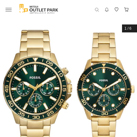
1
/
6