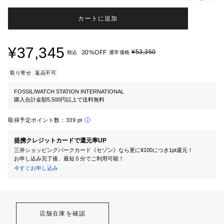
カートに追加
¥37,345
¥53,350
30%OFF
税込
通常価格
取り寄せ
返品不可
FOSSIL/WATCH STATION INTERNATIONAL
購入合計金額5,500円以上で送料無料
取得予定ポイント数：
339 pt
提携クレジットカードで還元率UP
三井ショッピングパークカード《セゾン》なら更に¥100につき1pt還元！
お申し込み完了後、最短５分でご利用可能！
今すぐお申し込み
店舗在庫を確認