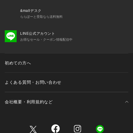
※外箱は輸送時にキズや凹みなどが生じる場合がございます。
&mallデスク
予めご了承ください。 
ららぽーと受取なら送料無料
※ご覧のモニター環境、照明等により実際の商品と色味が異な
LINE公式アカウント
ってみえる場合がございます。 
お得なセール・クーポン情報配信中
※納品書は、保証書の代わりとなりますので必ず保管いただき
ますようお願いします 。 
初めての方へ
※【充電式でないクオーツ製品の場合】お買い上げいただきま
した時計にセットされている電池は、機能や性能に問題がない
かをチェックするモニター電池となっております。お買い上げ
よくある質問・お問い合わせ
いただくまでの期間にも電池はある程度消耗するものでご購入
時までに電池がもたない場合もございます。電池切れは保証の
対象外となりますので、予めご了承ください。 
会社概要・利用規約など
三井不動産が展開する商業施設一覧