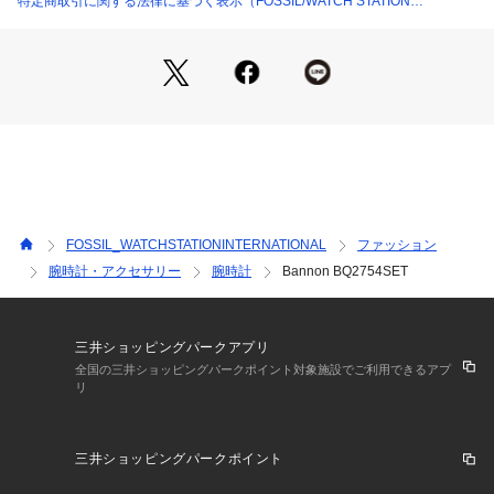
特定商取引に関する法律に基づく表示（FOSSIL/WATCH STATION
ブランド名：FOSSIL(フォッシル)
INTERNATIONAL）
コレクション名：Bannon, Bannon
カテゴリー：時計（ウォッチ）
FOSSIL(フォッシル)について :FOSSIL(フォッシル)について
 Fossilは1984年に始まった、アメリカのウォッチとライフス
FOSSIL_WATCHSTATIONINTERNATIONAL
ファッション
タイルのブランドです。ヴィンテージクラシックデザインをル
腕時計・アクセサリー
腕時計
Bannon BQ2754SET
ーツに、古くから続くベストなものを現代にアップデートしな
がら、ハイクオリティなウォッチ、バッグ、レザーグッズを生
み出しています。ポータビリティを備えた流線型デザインが特
徴のバッグ、フレッシュな色調と素材感を用いたウォッチ、タ
三井ショッピングパークアプリ
イムレスなアクセサリーなど、旅心をくすぐる商品が揃いま
全国の三井ショッピングパークポイント対象施設でご利用できるアプ
リ
す。
三井ショッピングパークポイント