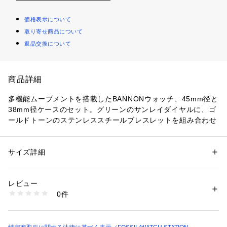
価格表示について
取り寄せ商品について
返品交換について
商品詳細
多機能ムーブメントを搭載したBANNONウォッチ、45mm径と
38mm径ケースのセット。グリーンのサンレイダイヤルに、ゴ
ールドトーンのステンレススチールブレスレットを組み合わせ
ました。
防水： 5 ATM 保証：2年間
サイズ詳細
性別：
メンズ
カテゴリー：
ファッション
 ＞ 
腕時計・アクセサリー
 ＞ 
腕時計
素材：ステンレススチール/ステンレススチール
レビュー
商品番号：
1096400000524 
（モール）
0件
ケース径45mm、バンド幅22mm、ミネラルクリスタル、クォ
BQ2754SET （ショップ）
ーツムーブメント、マルチファンクションアナログ表示、輸入
品。