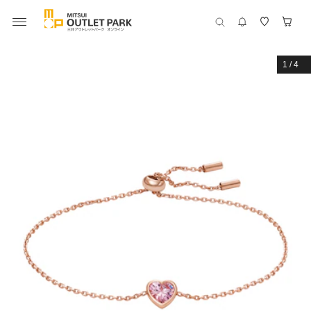
1
/
4