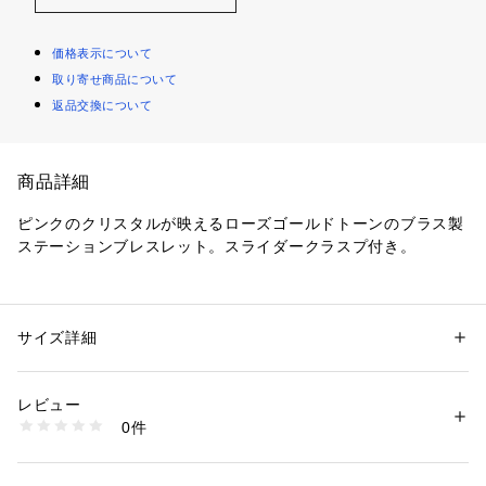
価格表示について
取り寄せ商品について
返品交換について
商品詳細
ピンクのクリスタルが映えるローズゴールドトーンのブラス製
ステーションブレスレット。スライダークラスプ付き。
※ご覧のモニター環境、照明等により実際の商品と色味が異な
ってみえる場合がございます。
サイズ詳細
性別：
レディース
カテゴリー：
ファッション
 ＞ 
腕時計・アクセサリー
 ＞ 
ブレスレット・バ
ングル
素材：ブラス
レビュー
0件
商品番号：
1096400000562 
（モール）
JOA00839791 （ショップ）