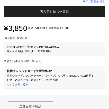
サイズ詳細を見る
再入荷お知らせ登録
¥3,850
¥7,700
50%OFF
税込
通常価格
取り寄せ
返品不可
FOSSIL/WATCH STATION INTERNATIONAL
購入合計金額5,500円以上で送料無料
取得予定ポイント数：
35 pt
提携クレジットカードで還元率UP
三井ショッピングパークカード《セゾン》なら更に¥100につき1pt還元！
お申し込み完了後、最短５分でご利用可能！
今すぐお申し込み
店舗在庫を確認