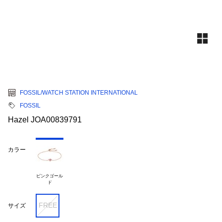
FOSSIL/WATCH STATION INTERNATIONAL
FOSSIL
Hazel JOA00839791
カラー
ピンクゴール

FREE
サイズ