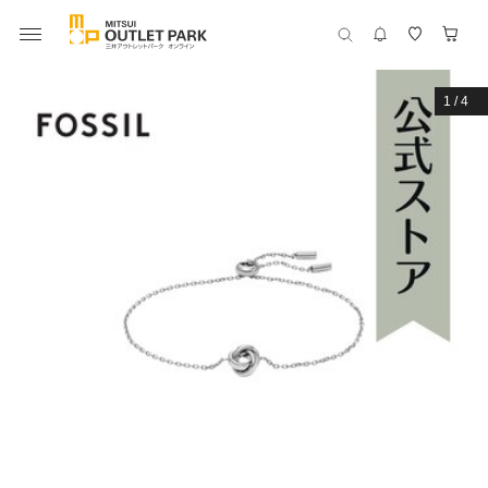
1
/
4