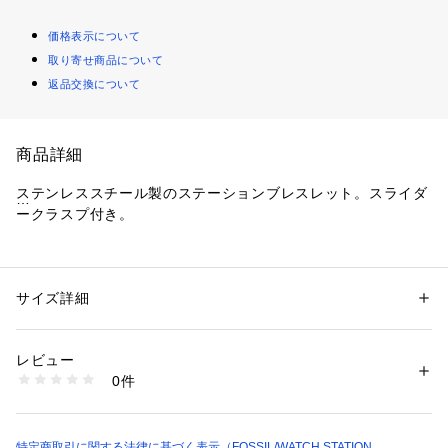
価格表示について
取り寄せ商品について
返品交換について
商品詳細
ステンレススチール製のステーションブレスレット。スライダ
ークラスプ付き。
※ご覧のモニター環境、照明等により実際の商品と色味が異な
ってみえる場合がございます。
サイズ詳細
性別：
レディース
カテゴリー：
ファッション
 ＞ 
腕時計・アクセサリー
 ＞ 
ブレスレット・バ
ングル
素材：ステンレススチール
レビュー
0件
商品番号：
1096400000598 
（モール）
JOF01056040 （ショップ）
特定商取引に関する法律に基づく表示（FOSSIL/WATCH STATION