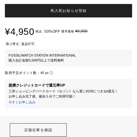
再入荷お知らせ登録
¥4,950
¥9,900
50%OFF
税込
通常価格
取り寄せ
返品不可
FOSSIL/WATCH STATION INTERNATIONAL
購入合計金額5,500円以上で送料無料
取得予定ポイント数：
45 pt
提携クレジットカードで還元率UP
三井ショッピングパークカード《セゾン》なら更に¥100につき1pt還元！
お申し込み完了後、最短５分でご利用可能！
今すぐお申し込み
店舗在庫を確認