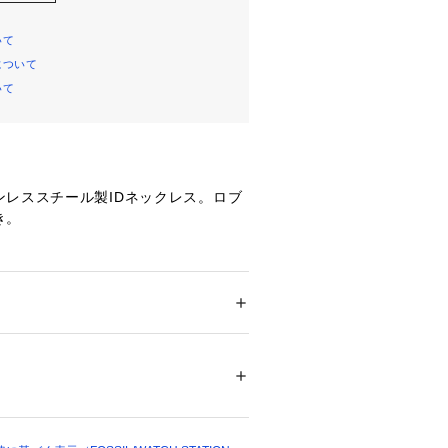
いて
について
いて
ンレススチール製IDネックレス。ロブ
き。
環境、照明等により実際の商品と色味
ション
 ＞ 
腕時計・アクセサリー
 ＞ 
ネックレ
場合がございます。
チール
00603 
（モール）
ショップ）