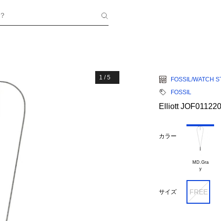
？
1
/
5
FOSSIL/WATCH S
FOSSIL
Elliott JOF01122
カラー
MD.Gra

FREE
サイズ