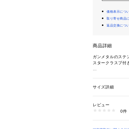
価格表示につ
取り寄せ商品
返品交換につ
商品詳細
ガンメタルのステ
スタークラスプ付
サイズ詳細
性別：
メンズ
※ご覧のモニター
カテゴリー：
ファッ
ス
が異なってみえる
素材：ステンレスス
レビュー
0件
商品番号：
10964000
JOF01122060 （