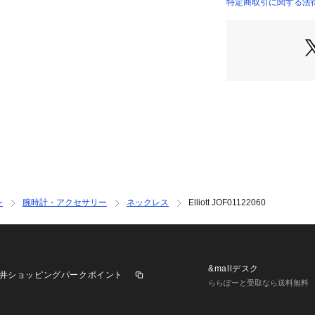
特定商取引に関する法律に基
INTERNATIONAL）
ン
腕時計・アクセサリー
ネックレス
Elliott JOF01122060
&mallデスク
井ショッピングパークポイント
ららぽーと受取なら送料無料