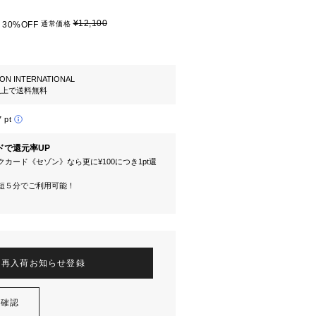
¥12,100
30%OFF
通常価格
ION INTERNATIONAL
円以上で送料無料
7 pt
ドで還元率UP
カード《セゾン》なら更に¥100につき1pt還
短５分でご利用可能！
再入荷お知らせ登録
を確認