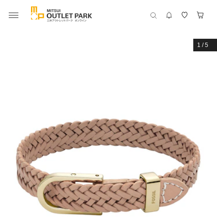
1
/
5