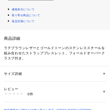
価格表示について
取り寄せ商品について
返品交換について
商品詳細
ラテブラウンレザーとゴールドトーンのステンレススチールを
組み合わせたストラップブレスレット。フォールドオーバーク
ラスプ付き。 
こちらのジュエリーには専用のパッケージが付属します。 
サイズ詳細
性別：
レディース
※ご覧のモニター環境、照明等により実際の商品と色味が異な
カテゴリー：
ファッション
 ＞ 
腕時計・アクセサリー
 ＞ 
ブレスレット・バ
ングル
ってみえる場合がございます。
素材：ステンレススチール/レザー
レビュー
0件
商品番号：
1096400000645 
（モール）
JF04440710 （ショップ）