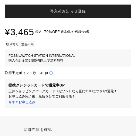
再入荷お知らせ登録
¥3,465
¥11,550
70%OFF
税込
通常価格
取り寄せ
返品不可
FOSSIL/WATCH STATION INTERNATIONAL
購入合計金額5,500円以上で送料無料
取得予定ポイント数：
31 pt
提携クレジットカードで還元率UP
三井ショッピングパークカード《セゾン》なら更に¥100につき1pt還元！
お申し込み完了後、最短５分でご利用可能！
今すぐお申し込み
店舗在庫を確認