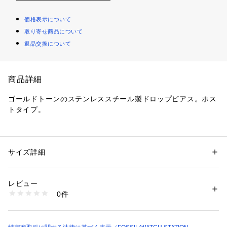
価格表示について
取り寄せ商品について
返品交換について
商品詳細
ゴールドトーンのステンレススチール製ドロップピアス。ポス
トタイプ。 
こちらのジュエリーには専用のパッケージが付属します。 
※ご覧のモニター環境、照明等により実際の商品と色味が異な
サイズ詳細
性別：
レディース
ってみえる場合がございます。
カテゴリー：
ファッション
 ＞ 
腕時計・アクセサリー
 ＞ 
ピアス
素材：ステンレススチール/キュービックジルコニア
レビュー
商品番号：
1096400000649 
（モール）
0件
JF04591710 （ショップ）