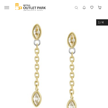
1
/
4