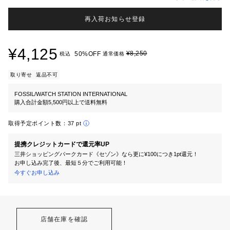
再入荷お知らせ登録
¥4,125
¥8,250
50%OFF
税込
通常価格
取り寄せ
返品不可
FOSSIL/WATCH STATION INTERNATIONAL
購入合計金額5,500円以上で送料無料
取得予定ポイント数：
37 pt
提携クレジットカードで還元率UP
三井ショッピングパークカード《セゾン》なら更に¥100につき1pt還元！
お申し込み完了後、最短５分でご利用可能！
今すぐお申し込み
店舗在庫を確認