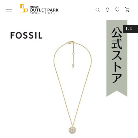
1
/
5