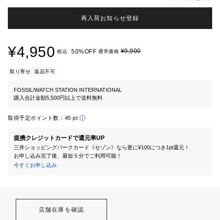
再入荷お知らせ登録
¥4,950
¥9,900
50%OFF
税込
通常価格
取り寄せ
返品不可
FOSSIL/WATCH STATION INTERNATIONAL
購入合計金額5,500円以上で送料無料
取得予定ポイント数：
45 pt
提携クレジットカードで還元率UP
三井ショッピングパークカード《セゾン》なら更に¥100につき1pt還元！
お申し込み完了後、最短５分でご利用可能！
今すぐお申し込み
店舗在庫を確認