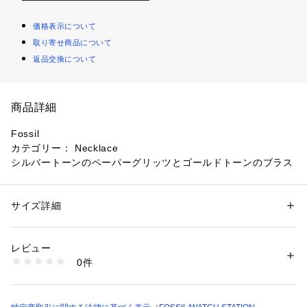
価格表示について
取り寄せ商品について
返品交換について
商品詳細
Fossil
カテゴリー： Necklace
シルバートーンのペーパーグリッツとゴールドトーンのブラス
を使用したペンダントネックレス。ロブスタークラスプ付き。
材料：ブラス
クロージャ: Lobster Clasp
サイズ詳細
性別：
レディース
測定：長さ：41.0cm + 5.0cm、幅：14mm、高さ：14mm
カテゴリー：
ファッション
 ＞ 
腕時計・アクセサリー
 ＞ 
ネックレス
素材：ブラス
88771
レビュー
商品番号：
1096400000656 
（モール）
0件
※ご覧のモニター環境、照明等により実際の商品と色味が異な
JOA00948710 （ショップ）
ってみえる場合がございます。