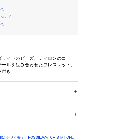
いて
について
いて
ダライトのビーズ、ナイロンのコー
チールを組み合わせたブレスレット。
付き。 
ーには専用のパッケージが付属しま
ション
 ＞ 
腕時計・アクセサリー
 ＞ 
ブレスレ
環境、照明等により実際の商品と色味
チール/ナイロン
場合がございます。
00658 
（モール）
ショップ）
づく表示（FOSSIL/WATCH STATION