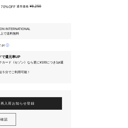
¥8,250
70%OFF
通常価格
ION INTERNATIONAL
円以上で送料無料
2 pt
ドで還元率UP
カード《セゾン》なら更に¥100につき1pt還
短５分でご利用可能！
再入荷お知らせ登録
を確認