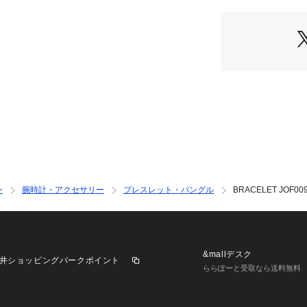
INTERNATIONAL）
ン
腕時計・アクセサリー
ブレスレット・バングル
BRACELET JOF00
&mallデスク
井ショッピングパークポイント
ららぽーと受取なら送料無料