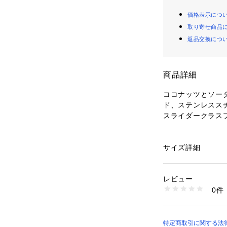
価格表示につ
取り寄せ商品
返品交換につ
商品詳細
ココナッツとソー
ド、ステンレスス
スライダークラスプ
こちらのジュエリ
す。 
サイズ詳細
性別：
メンズ
カテゴリー：
ファッ
ット・バングル
※ご覧のモニター
素材：ステンレスス
レビュー
が異なってみえる
0件
商品番号：
10964000
JOF00925040 （
特定商取引に関する法律に基