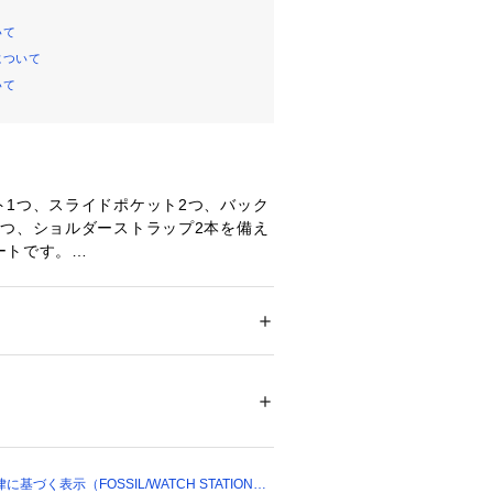
いて
について
いて
ト1つ、スライドポケット2つ、バック
1つ、ショルダーストラップ2本を備え
ートです。
ァスナー
ルダーストラップ x 2
クスライドポケット x 1
 ＞ 
トートバッグ
ザー／ポリウレタン、スエードレザートリム 
ナーポケット x 1, スライドポケッ
Recycled Polyester
00722 
（モール）
ップ）
環境、照明等により実際の商品と色味
場合がございます。
づく表示（FOSSIL/WATCH STATION