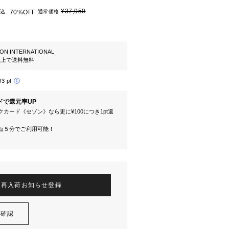
¥37,950
込
70%OFF
通常価格
ION INTERNATIONAL
円以上で送料無料
03 pt
ドで還元率UP
カード《セゾン》なら更に¥100につき1pt還
短５分でご利用可能！
再入荷お知らせ登録
を確認