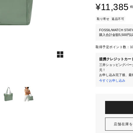
¥11,385
税
取り寄せ
返品不可
FOSSIL/WATCH STAT
購入合計金額5,500
取得予定ポイント数：
1
提携クレジットカー
三井ショッピングパーク
元！
お申し込み完了後、最
今すぐお申し込み
店舗在庫