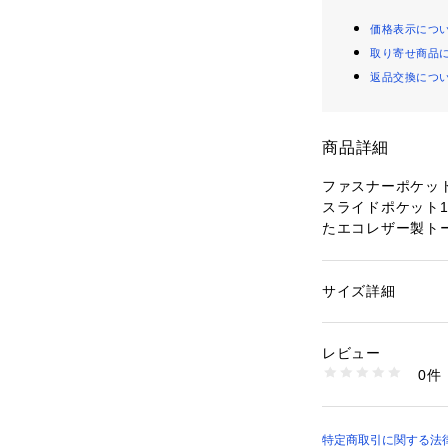
価格表示につ
取り寄せ商品
返品交換につ
商品詳細
ファスナーポケッ
スライドポケット
たエコレザー製ト
クロージャー：フ
 ストラップ：ショ
サイズ詳細
性別：
レディース
 外ポケット：バッ
カテゴリー：
バッグ
素材：表地：エコレ
 内ポケット：ファス
裏地：100% REPREVE 
レビュー
ト x 2
0件
商品番号：
10964000
ZB1682343 （ショ
※ご覧のモニター
が異なってみえる
特定商取引に関する法律に基