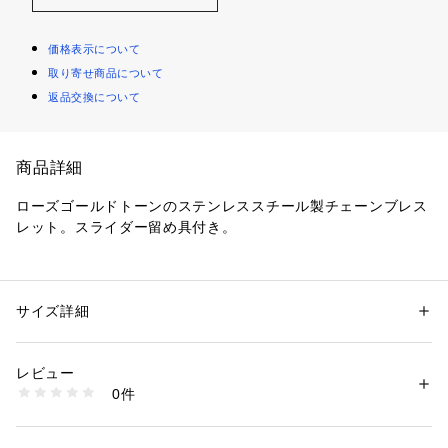
価格表示について
取り寄せ商品について
返品交換について
商品詳細
ローズゴールドトーンのステンレススチール製チェーンブレス
レット。スライダー留め具付き。 
こちらのジュエリーには専用のパッケージが付属します。 
※ご覧のモニター環境、照明等により実際の商品と色味が異な
サイズ詳細
性別：
レディース
ってみえる場合がございます。
カテゴリー：
ファッション
 ＞ 
腕時計・アクセサリー
 ＞ 
ブレスレット・バ
ングル
素材：ステンレススチール/キュービックジルコニア
レビュー
0件
商品番号：
1096400000788 
（モール）
JOF00982791 （ショップ）