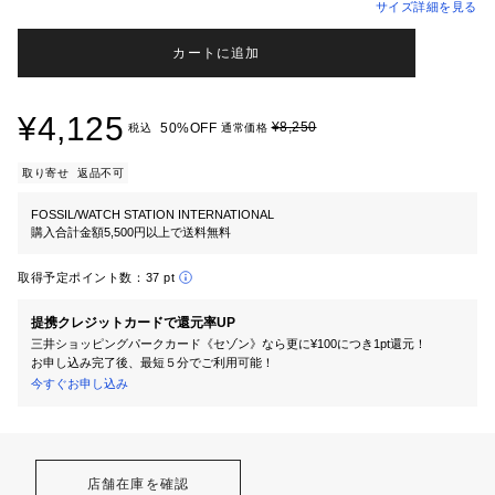
サイズ詳細を見る
カートに追加
¥4,125
¥8,250
50%OFF
税込
通常価格
取り寄せ
返品不可
FOSSIL/WATCH STATION INTERNATIONAL
購入合計金額5,500円以上で送料無料
取得予定ポイント数：
37 pt
提携クレジットカードで還元率UP
三井ショッピングパークカード《セゾン》なら更に¥100につき1pt還元！
お申し込み完了後、最短５分でご利用可能！
今すぐお申し込み
店舗在庫を確認