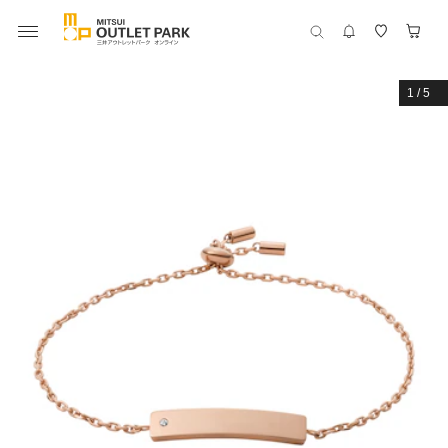
1
/
5