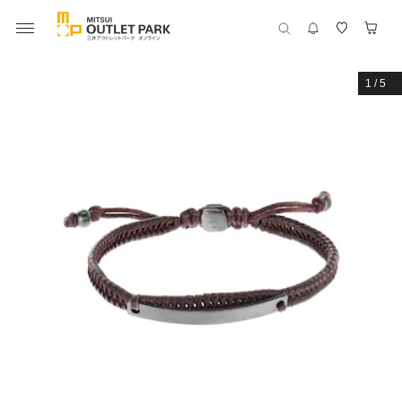
1
/
5