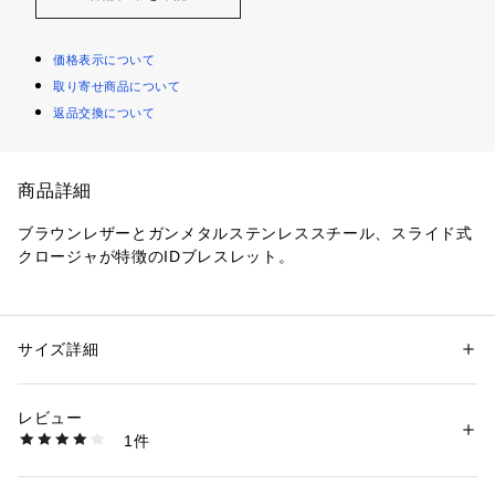
価格表示について
取り寄せ商品について
返品交換について
商品詳細
ブラウンレザーとガンメタルステンレススチール、スライド式
クロージャが特徴のIDブレスレット。 
こちらのジュエリーには専用のパッケージが付属します。 
※ご覧のモニター環境、照明等により実際の商品と色味が異な
サイズ詳細
性別：
メンズ
ってみえる場合がございます。
カテゴリー：
ファッション
 ＞ 
腕時計・アクセサリー
 ＞ 
ブレスレット・バ
ングル
素材：ステンレススチール/レザー
レビュー
1件
商品番号：
1096400000789 
（モール）
JOF01008060 （ショップ）