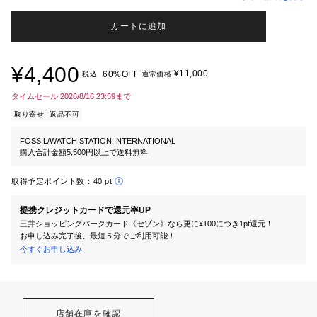
カートに追加
¥4,400
¥11,000
60%OFF
税込
通常価格
タイムセール 2026/8/16 23:59まで
取り寄せ
返品不可
FOSSIL/WATCH STATION INTERNATIONAL
購入合計金額5,500円以上で送料無料
取得予定ポイント数：
40 pt
提携クレジットカードで還元率UP
三井ショッピングパークカード《セゾン》なら更に¥100につき1pt還元！
お申し込み完了後、最短５分でご利用可能！
今すぐお申し込み
店舗在庫を確認