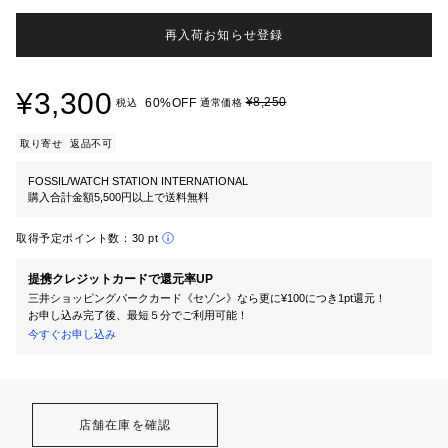
再入荷お知らせ登録
¥3,300
¥8,250
60%OFF
税込
通常価格
取り寄せ
返品不可
FOSSIL/WATCH STATION INTERNATIONAL
購入合計金額5,500円以上で送料無料
取得予定ポイント数：
30 pt
提携クレジットカードで還元率UP
三井ショッピングパークカード《セゾン》なら更に¥100につき1pt還元！
お申し込み完了後、最短５分でご利用可能！
今すぐお申し込み
店舗在庫を確認