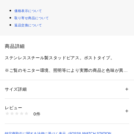
価格表示について
取り寄せ商品について
返品交換について
商品詳細
ステンレススチール製スタッドピアス。ポストタイプ。
※ご覧のモニター環境、照明等により実際の商品と色味が異な
ってみえる場合がございます。
サイズ詳細
性別：
レディース
カテゴリー：
ファッション
 ＞ 
腕時計・アクセサリー
 ＞ 
ピアス
素材：ステンレススチール
レビュー
商品番号：
1096400000792 
（モール）
0件
JOF01059040 （ショップ）
特定商取引に関する法律に基づく表示（FOSSIL/WATCH STATION