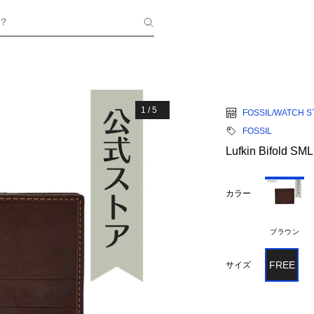
？
1
/
5
FOSSIL/WATCH S
FOSSIL
Lufkin Bifold SM
カラー
ブラウン
FREE
サイズ