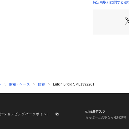
特定商取引に関する法律に基
INTERNATIONAL）
ン
財布・ケース
財布
Lufkin Bifold SML1392201
&mallデスク
井ショッピングパークポイント
ららぽーと受取なら送料無料