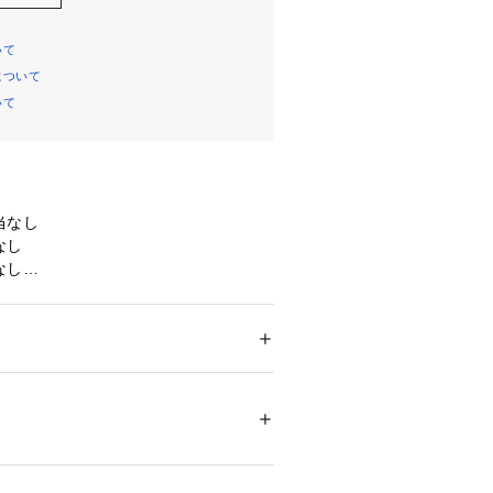
いて
について
いて
当なし
なし
なし
コンパートメントx1, スライドポケ
ジットカードスロットx8
ション
 ＞ 
財布・ケース
 ＞ 
財布
裏地：ポリエステル100%
環境、照明等により実際の商品と色味
場合がございます。
00823 
（モール）
ョップ）