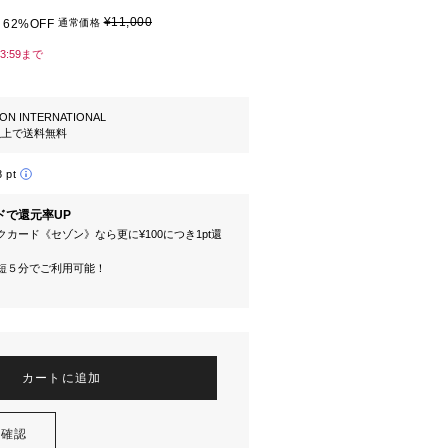
¥11,000
62%OFF
通常価格
23:59まで
ION INTERNATIONAL
円以上で送料無料
8 pt
ドで還元率UP
カード《セゾン》なら更に¥100につき1pt還
短５分でご利用可能！
カートに追加
を確認