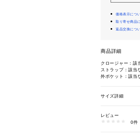
価格表示につ
取り寄せ商品
返品交換につ
商品詳細
クロージャー：該
ストラップ：該当
外ポケット：該当
内ポケット：紙幣用
ット x 2, クレ
サイズ詳細
性別：
メンズ
リスクヘッジ
カテゴリー：
ファッ
素材：表地：レザー　
※ご覧のモニター
レビュー
が異なってみえる
商品番号：
10964000
0件
SML1392201 （シ