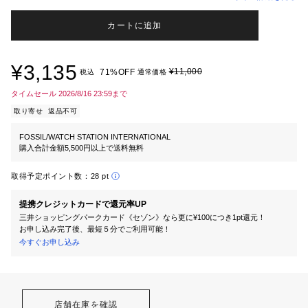
カートに追加
¥3,135
¥11,000
71%OFF
税込
通常価格
タイムセール 2026/8/16 23:59まで
取り寄せ
返品不可
FOSSIL/WATCH STATION INTERNATIONAL
購入合計金額5,500円以上で送料無料
取得予定ポイント数：
28 pt
提携クレジットカードで還元率UP
三井ショッピングパークカード《セゾン》なら更に¥100につき1pt還元！
お申し込み完了後、最短５分でご利用可能！
今すぐお申し込み
店舗在庫を確認