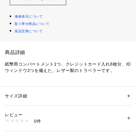
価格表示について
取り寄せ商品について
返品交換について
商品詳細
紙幣用コンパートメント1つ、クレジットカード入れ8枚分、ID
ウィンドウ2つを備えた、レザー製のトラベラーです。
クロージャー：-
ストラップ：-
外ポケット：-
サイズ詳細
性別：
メンズ
内ポケット：紙幣用コンパートメントx1, 身分証明書用ウィン
カテゴリー：
ファッション
 ＞ 
財布・ケース
 ＞ 
その他ケース
素材：表地：レザー／レザートリム 裏地：ポリエステル100%
ドウ x 2, スライドポケット x 3, クレジットカードスロットx8
レビュー
商品番号：
1096400000835 
（モール）
0件
※ご覧のモニター環境、照明等により実際の商品と色味が異な
SML1863015 （ショップ）
ってみえる場合がございます。