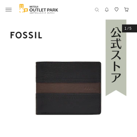
1
/
5