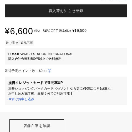
再入荷お知らせ登録
¥6,600
¥16,500
60%OFF
税込
通常価格
取り寄せ
返品不可
FOSSIL/WATCH STATION INTERNATIONAL
購入合計金額5,500円以上で送料無料
取得予定ポイント数：
60 pt
提携クレジットカードで還元率UP
三井ショッピングパークカード《セゾン》なら更に¥100につき1pt還元！
お申し込み完了後、最短５分でご利用可能！
今すぐお申し込み
店舗在庫を確認