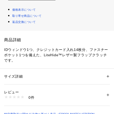
価格表示について
取り寄せ商品について
返品交換について
商品詳細
IDウィンドウ1つ、クレジットカード入れ14枚分、ファスナー
ポケット1つを備えた、LiteHide™レザー製フラップクラッチ
です。
クロージャー：スナップ
ストラップ：-
サイズ詳細
性別：
レディース
外ポケット：バックファスナーポケット x 1
カテゴリー：
ファッション
 ＞ 
財布・ケース
 ＞ 
その他ケース
素材：表地：LiteHideレザー 裏地：100% REPREVE Recycled Polyester
内ポケット：クレジットカード入れ x 14, 身分証明書用ウィン
レビュー
ドウ x 1, ファスナーポケット x 1
商品番号：
1096400000862 
（モール）
0件
SWL3009265 （ショップ）
※ご覧のモニター環境、照明等により実際の商品と色味が異な
ってみえる場合がございます。