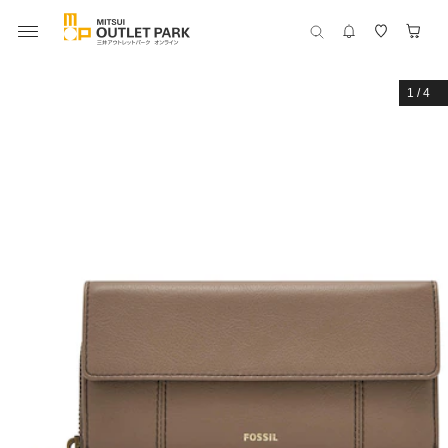
1
/
4