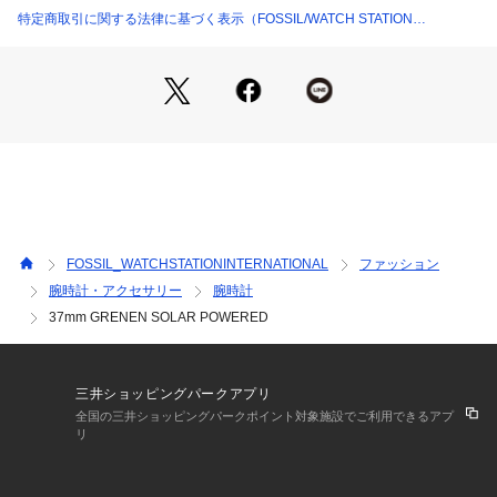
デザイン美学を大切にしています。 ミニマルでシンプル、そ
特定商取引に関する法律に基づく表示（FOSSIL/WATCH STATION
して豊かな自然の様々な姿や人々の暮らしからインスパイアさ
INTERNATIONAL）
れた商品を開発し、グローバルなライフ スタイルブランドへ
と革新を続けています。
※外箱は輸送時にキズや凹みなどが生じる場合がございます。
予めご了承ください。
※ご覧のモニター環境、照明等により実際の商品と色味が異な
ってみえる場合がございます。
※納品書は、保証書の代わりとなりますので必ず保管いただき
ますようお願いします 。
FOSSIL_WATCHSTATIONINTERNATIONAL
ファッション
※【充電式でないクオーツ製品の場合】お買い上げいただきま
腕時計・アクセサリー
腕時計
した時計にセットされている電池は、機能や性能に問題がない
37mm GRENEN SOLAR POWERED
かをチェックするモニター電池となっております。お買い上げ
いただくまでの期間にも電池はある程度消耗するものでご購入
時までに電池がもたない場合もございます。電池切れは保証の
対象外となりますので、予めご了承ください。
三井ショッピングパークアプリ
全国の三井ショッピングパークポイント対象施設でご利用できるアプ
リ