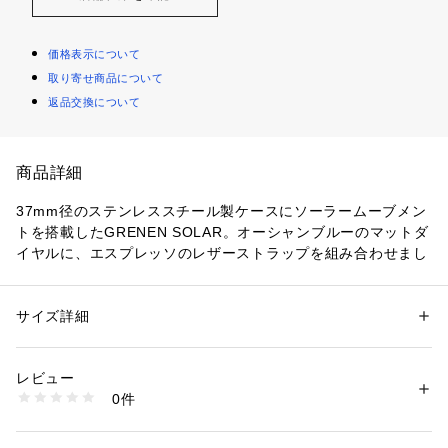
価格表示について
取り寄せ商品について
返品交換について
商品詳細
37mm径のステンレススチール製ケースにソーラームーブメン
トを搭載したGRENEN SOLAR。オーシャンブルーのマットダ
イヤルに、エスプレッソのレザーストラップを組み合わせまし
た。ウォッチストラップは付け替えできません。
防水：3 ATM　保証：2年間 
サイズ詳細
性別：
メンズ
ブランド名：SKAGEN,スカーゲン 
カテゴリー：
ファッション
 ＞ 
腕時計・アクセサリー
 ＞ 
腕時計
素材：再生ステンレススチール50%以上 / LWGレザー
コレクション名：GRENEN SOLAR POWERED
レビュー
カテゴリー：時計（ウォッチ） 
商品番号：
1096400000880 
（モール）
0件
SKW6838 （ショップ）
SKAGEN(スカーゲン)について 
デンマークで創業したSKAGENは、機能性と洗練された現代の