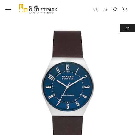
1
/
6