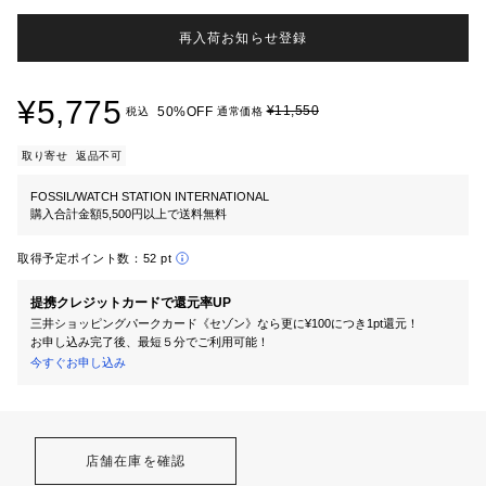
再入荷お知らせ登録
¥5,775
¥11,550
50%OFF
税込
通常価格
取り寄せ
返品不可
FOSSIL/WATCH STATION INTERNATIONAL
購入合計金額5,500円以上で送料無料
取得予定ポイント数：
52 pt
提携クレジットカードで還元率UP
三井ショッピングパークカード《セゾン》なら更に¥100につき1pt還元！
お申し込み完了後、最短５分でご利用可能！
今すぐお申し込み
店舗在庫を確認