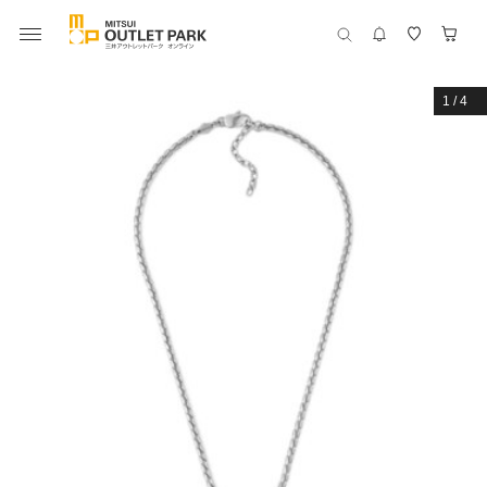
1
/
4