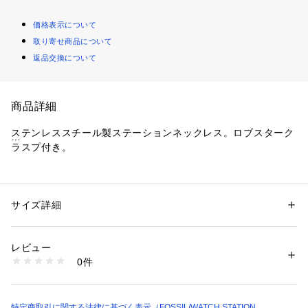
価格表示について
取り寄せ商品について
返品交換について
商品詳細
ステンレススチール製ステーションネックレス。ロブスターク
ラスプ付き。
長さ：約45.8cm + 約5.1cm、幅：15.8mm、高さ：9mm
クロージャ：ロブスタークラスプ
サイズ詳細
性別：
メンズ
リスクヘッジ
カテゴリー：
ファッション
 ＞ 
腕時計・アクセサリー
 ＞ 
ネックレス
素材：ステンレススチール
※ご覧のモニター環境、照明等により実際の商品と色味が異な
レビュー
ってみえる場合がございます。
商品番号：
1096400000919 
（モール）
0件
JOF01097040 （ショップ）
特定商取引に関する法律に基づく表示（FOSSIL/WATCH STATION