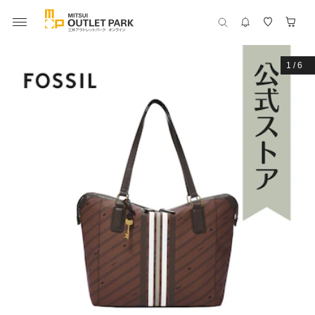
1
/
6