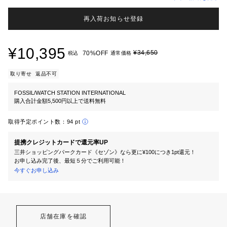
再入荷お知らせ登録
¥10,395
¥34,650
70%OFF
税込
通常価格
取り寄せ
返品不可
FOSSIL/WATCH STATION INTERNATIONAL
購入合計金額5,500円以上で送料無料
取得予定ポイント数：
94 pt
提携クレジットカードで還元率UP
三井ショッピングパークカード《セゾン》なら更に¥100につき1pt還元！
お申し込み完了後、最短５分でご利用可能！
今すぐお申し込み
店舗在庫を確認