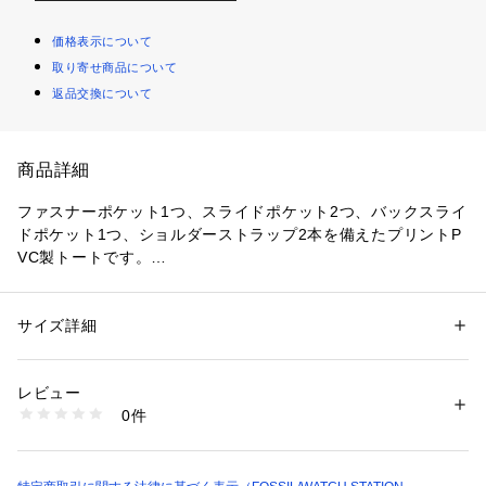
価格表示について
取り寄せ商品について
返品交換について
商品詳細
ファスナーポケット1つ、スライドポケット2つ、バックスライ
ドポケット1つ、ショルダーストラップ2本を備えたプリントP
VC製トートです。
横約43.2cm x マチ幅約12.1cm x 縦約30.5cm
内側のディテール：ファスナーポケット x 1、スライドポケッ
サイズ詳細
性別：
レディース
ト x 2
カテゴリー：
バッグ
 ＞ 
トートバッグ
素材：表地：プリントPVC　裏地：100% REPREVER リサイクルポリエ
外側のディテール：バックスライドポケット x 1
ステル
レビュー
クロージャー：ファスナー
0件
商品番号：
1096400000974 
（モール）
ZB1578199 （ショップ）
リスクヘッジ
※ご覧のモニター環境、照明等により実際の商品と色味が異な
ってみえる場合がございます。