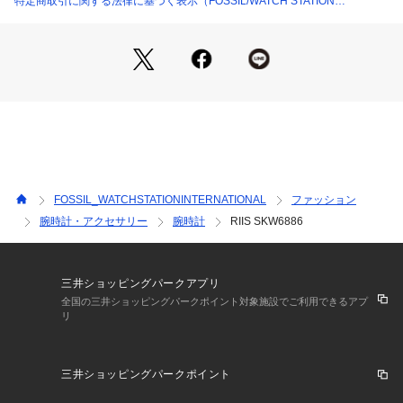
特定商取引に関する法律に基づく表示（FOSSIL/WATCH STATION
スカーゲンについて
INTERNATIONAL）
デンマークで創業したSKAGENは、機能性と洗練された現代の
デザイン美学を大切にしています。 ミニマルでシンプル、そ
して豊かな自然の様々な姿や人々の暮らしからインスパイアさ
れた商品を開発し、グローバルなライフ スタイルブランドへ
と革新を続けています。
※外箱は輸送時にキズや凹みなどが生じる場合がございます。
予めご了承ください。
※ご覧のモニター環境、照明等により実際の商品と色味が異な
FOSSIL_WATCHSTATIONINTERNATIONAL
ファッション
ってみえる場合がございます。
腕時計・アクセサリー
腕時計
RIIS SKW6886
※納品書は、保証書の代わりとなりますので必ず保管いただき
ますようお願いします 。
※【充電式でないクオーツ製品の場合】お買い上げいただきま
した時計にセットされている電池は、機能や性能に問題がない
三井ショッピングパークアプリ
かをチェックするモニター電池となっております。お買い上げ
全国の三井ショッピングパークポイント対象施設でご利用できるアプ
リ
いただくまでの期間にも電池はある程度消耗するものでご購入
時までに電池がもたない場合もございます。電池切れは保証の
対象外となりますので、予めご了承ください。
三井ショッピングパークポイント
【価格改定のお知らせ】 