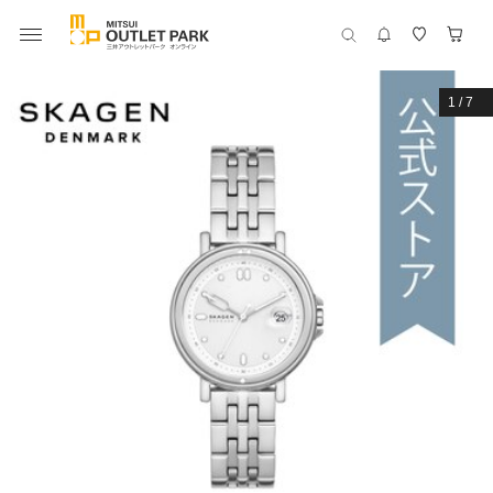
1
/
7