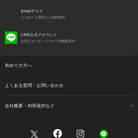
 こちらの商品は2024月3月1日より、価格改定を実施させてい
ただきます。
&mallデスク
 2024年3月1日以降お買い上げ頂いた商品に、旧価格のタグの
ららぽーと受取なら送料無料
ついた商品がお手元に届く場合がございますが、販売価格は画
面上表示されている価格となります。 
LINE公式アカウント
 予めご了承頂きます様、お願い申し上げます。
お得なセール・クーポン情報配信中
初めての方へ
よくある質問・お問い合わせ
会社概要・利用規約など
三井不動産が展開する商業施設一覧