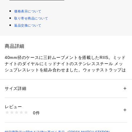
価格表示について
取り寄せ商品について
返品交換について
商品詳細
40mm径のケースに三針ムーブメントを搭載したRIIS。ミッド
ナイトのダイヤルにミッドナイトのステンレススチール メッ
シュブレスレットを組み合わせました。ウォッチストラップは
付け替え可能です。
防水：1ATM 保証：2年間
サイズ詳細
性別：
メンズ
カテゴリー：
ファッション
 ＞ 
腕時計・アクセサリー
 ＞ 
腕時計
素材：ステンレススチール / ステンレススチール
ケース径40mm、バンド幅20mm、ミネラルクリスタル、クォ
レビュー
ーツムーブメント、三針アナログ表示、輸入品。
商品番号：
1096400001069 
（モール）
0件
ブランド名：Skagen, スカーゲン
SKW6886 （ショップ）
コレクション名：RIIS
カテゴリー：時計（ウォッチ） 