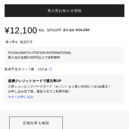
再入荷お知らせ登録
¥12,100
¥24,200
50%OFF
税込
通常価格
取り寄せ
返品不可
FOSSIL/WATCH STATION INTERNATIONAL
購入合計金額5,500円以上で送料無料
取得予定ポイント数：
110 pt
提携クレジットカードで還元率UP
三井ショッピングパークカード《セゾン》なら更に¥100につき1pt還元！
お申し込み完了後、最短５分でご利用可能！
今すぐお申し込み
店舗在庫を確認