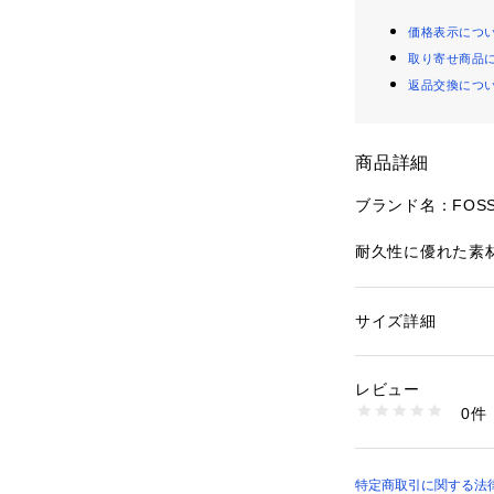
価格表示につ
取り寄せ商品
返品交換につ
商品詳細
ブランド名：FOSS
耐久性に優れた素
ブラスのメタルパー
普段のルックにポ
の良いアクセサリー
サイズ詳細
性別：
レディース
ァスナーポケット
カテゴリー：
ファッ
ドケース
えた、必需品を整
素材：表地：PVC/
レビュー
も可能です。スト
0件
て、またはストラ
商品番号：
10964000
SWL2895427 （シ
お使いいただけま
い、持ち運びに便
特定商取引に関する法律に基