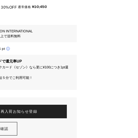
¥10,450
30%OFF
通常価格
ION INTERNATIONAL
円以上で送料無料
6 pt
ドで還元率UP
カード《セゾン》なら更に¥100につき1pt還
短５分でご利用可能！
再入荷お知らせ登録
を確認