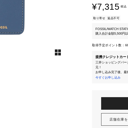
¥7,315
税込
取り寄せ
返品不可
FOSSIL/WATCH STAT
購入合計金額5,500
取得予定ポイント数：
6
提携クレジットカー
三井ショッピングパーク
元！
お申し込み完了後、最
今すぐお申し込み
店舗在庫