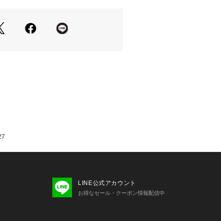
fia
、ファッションアクセサリーをシック
、実用的な作品を時計市場に持ち込む
業へのファッションアクセサリーでし
スタイリッシュなので、今日はあなた
踏み出すことができます。※ご覧のモ
等により実際の商品と色味が異なって
います。
27
LINE公式アカウント
お得なセール・クーポン情報配信中