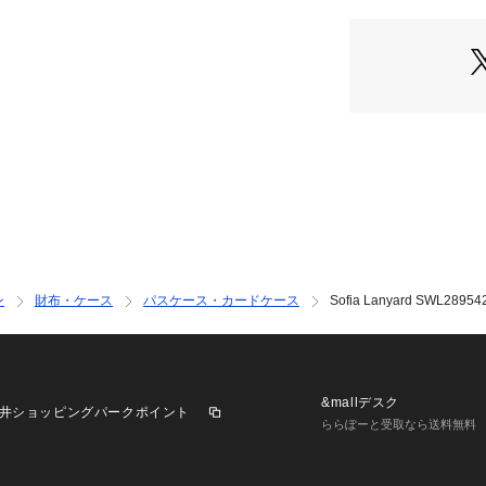
コレクション名：So
INTERNATIONAL）
フォッシル製品は
な必需品に変えて
最初のアメリカ企
た。手頃な価格で
のものを見て一歩
ニター環境、照明
みえる場合がござ
ン
財布・ケース
パスケース・カードケース
Sofia Lanyard SWL28954
&mallデスク
井ショッピングパークポイント
ららぽーと受取なら送料無料