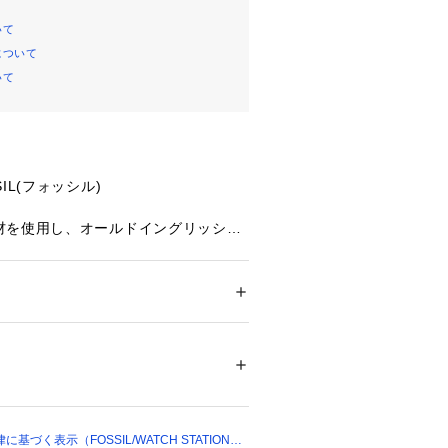
いて
について
いて
IL(フォッシル)
材を使用し、オールドイングリッシュ
ツをあしらったSOFIAランヤード。
ップなカラーをプラスする、使い勝手
です。IDウィンドウ1つ、サイドフ
1つ、クレジットカード入れ3枚分を備
ション
 ＞ 
財布・ケース
 ＞ 
パスケース・カー
理して収納できるデザイン。取り外し
PU 裏地：再生ポリエステル
ラップを取り付けてランヤードとし
ップを取り外してカードケースとして
01077 
（モール）
ョップ）
す。鮮やかでありながら使い勝手が良
利な究極のアイテムです。
づく表示（FOSSIL/WATCH STATION