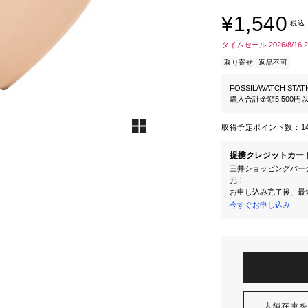
¥1,540
税込
タイムセール 2026/8/16 
取り寄せ
返品不可
FOSSIL/WATCH STAT
購入合計金額5,500
取得予定ポイント数：
1
提携クレジットカー
三井ショッピングパーク
元！
お申し込み完了後、最
今すぐお申し込み
店舗在庫