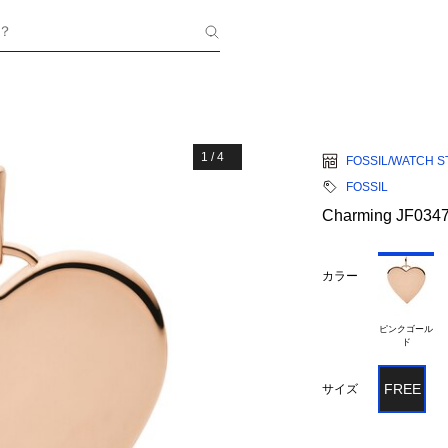
？
1
/
4
FOSSIL/WATCH S
FOSSIL
Charming JF034
カラー
ピンクゴール

FREE
サイズ