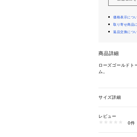
価格表示につ
取り寄せ商品
返品交換につ
商品詳細
ローズゴールドト
ム。
※ご覧のモニター
サイズ詳細
性別：
レディース
が異なってみえる
カテゴリー：
ファッ
素材：ステンレスス
レビュー
商品番号：
10964000
0件
JF03477791 （シ