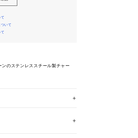
いて
について
いて
ーンのステンレススチール製チャー
環境、照明等により実際の商品と色味
場合がございます。
ション
 ＞ 
腕時計・アクセサリー
 ＞ 
チャーム
チール
01092 
（モール）
ョップ）