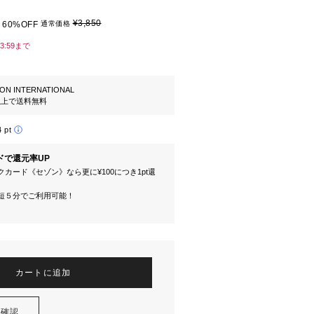
¥3,850
60%OFF
通常価格
23:59まで
ION INTERNATIONAL
円以上で送料無料
4 pt
ドで還元率UP
カード《セゾン》なら更に¥100につき1pt還
短５分でご利用可能！
カートに追加
を確認