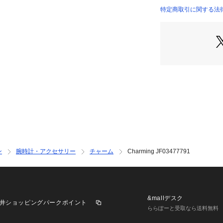
特定商取引に関する法律に基
INTERNATIONAL）
ン
腕時計・アクセサリー
チャーム
Charming JF03477791
&mallデスク
井ショッピングパークポイント
ららぽーと受取なら送料無料