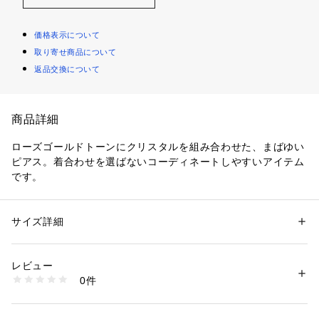
価格表示について
取り寄せ商品について
返品交換について
商品詳細
ローズゴールドトーンにクリスタルを組み合わせた、まばゆい
ピアス。着合わせを選ばないコーディネートしやすいアイテム
です。
サイズ詳細
性別：
レディース
カテゴリー：
ファッション
 ＞ 
腕時計・アクセサリー
 ＞ 
ピアス
素材：ステンレススチール/
レビュー
商品番号：
1096400001142 
（モール）
0件
JF00830791 （ショップ）