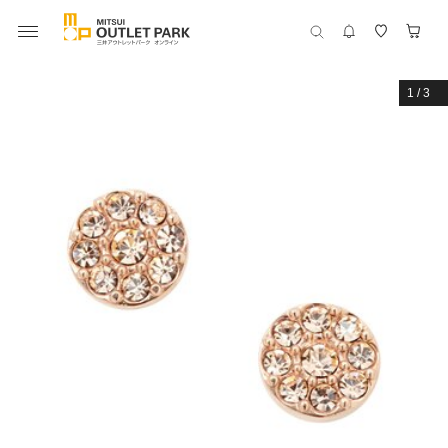
1
/
3