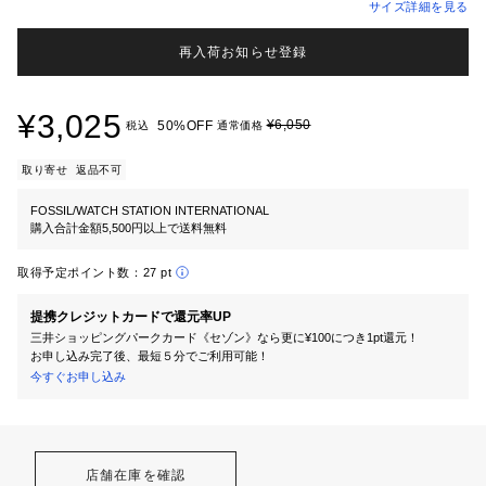
サイズ詳細を見る
再入荷お知らせ登録
¥3,025
¥6,050
50%OFF
税込
通常価格
取り寄せ
返品不可
FOSSIL/WATCH STATION INTERNATIONAL
購入合計金額5,500円以上で送料無料
取得予定ポイント数：
27 pt
提携クレジットカードで還元率UP
三井ショッピングパークカード《セゾン》なら更に¥100につき1pt還元！
お申し込み完了後、最短５分でご利用可能！
今すぐお申し込み
店舗在庫を確認